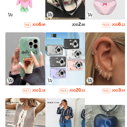
6
2
6
JOD
.90
JOD
.60
JOD
.12
%8-
%15-
1
20
3
JOD
.16
JOD
.21
JOD
.03
%17-
%14-
%11-