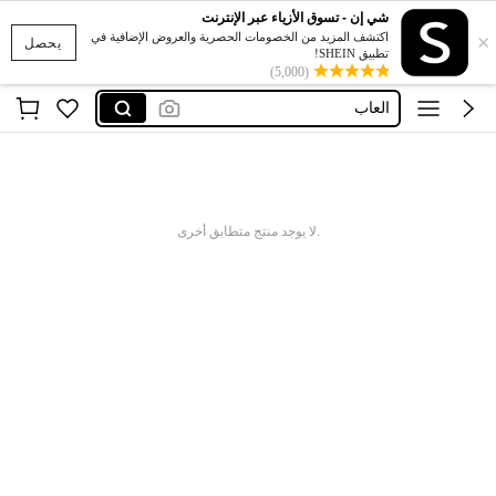
شي إن - تسوق الأزياء عبر الإنترنت
×
فستان
اكتشف المزيد من الخصومات الحصرية والعروض الإضافية في
يحصل
تطبيق SHEIN!
(5,000)
glowmod
العاب
فساتين
اكسسوارات
فستان
.لا يوجد منتج متطابق أخرى
glowmod