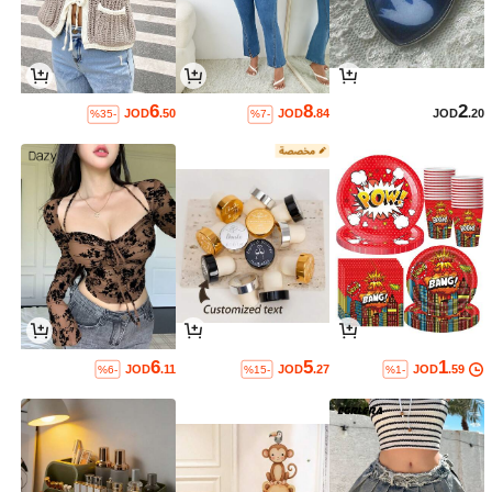
6
8
2
JOD
.50
JOD
.84
JOD
.20
%35-
%7-
6
5
1
JOD
.11
JOD
.27
JOD
.59
%6-
%15-
%1-