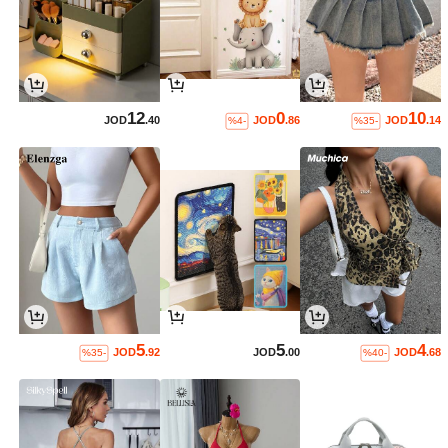
12
0
10
JOD
.40
JOD
.86
JOD
.14
%4-
%35-
5
5
4
JOD
.92
JOD
.00
JOD
.68
%35-
%40-