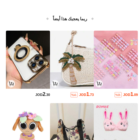
ربما يعجبك هذا أيضاً
2
1
1
JOD
.30
JOD
.73
JOD
.09
%4-
%9-