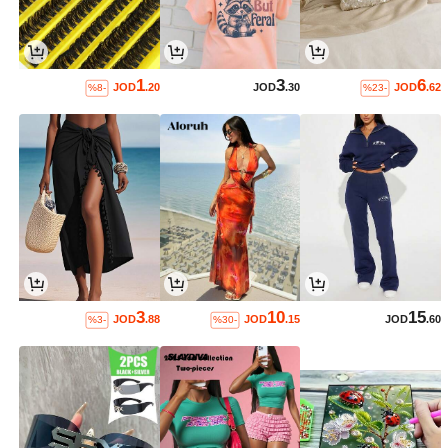
1
3
6
JOD
.20
JOD
.30
JOD
.62
%8-
%23-
3
10
15
JOD
.88
JOD
.15
JOD
.60
%3-
%30-