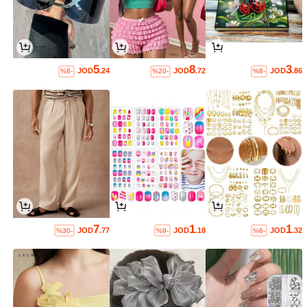
5
8
3
JOD
.24
JOD
.72
JOD
.86
%8-
%20-
%8-
7
1
1
JOD
.77
JOD
.18
JOD
.32
%30-
%9-
%6-