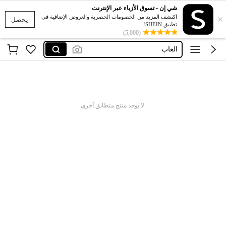
شي إن - تسوق الأزياء عبر الإنترنت
فستان
×
اكتشف المزيد من الخصومات الحصرية والعروض الإضافية في
يحصل
تطبيق SHEIN!
glowmod
(5,000)
العاب
فساتين
اكسسوارات
فستان
.لا يوجد منتج متطابق أخرى
glowmod