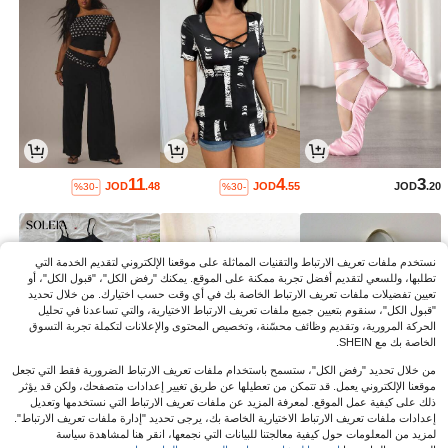
11
4
3
JOD
.48
JOD
.55
JOD
.20
%30-
%30-
نستخدم ملفات تعريف الارتباط والتقنيات المماثلة على موقعنا الإلكتروني لتقديم الخدمة التي
تطلبها، وللسعي لتقديم أفضل تجربة ممكنة على الموقع. يمكنك "رفض الكل"، "قبول الكل"، أو
تعيين تفضيلات ملفات تعريف الارتباط الخاصة بك في أي وقت حسب اختيارك. من خلال تحديد
"قبول الكل"، سنقوم بتعيين جميع ملفات تعريف الارتباط الاختيارية، والتي تساعدنا في تحليل
الحركة المرورية، وتقديم وظائف محسّنة، وتخصيص المحتوى والإعلانات لتكملة تجربة التسوق
الخاصة بك مع SHEIN.
من خلال تحديد "رفض الكل"، ستسمح باستخدام ملفات تعريف الارتباط الضرورية فقط التي تجعل
موقعنا الإلكتروني يعمل. قد تتمكن من تعطيلها عن طريق تغيير إعدادات متصفحك، ولكن قد يؤثر
ذلك على كيفية عمل الموقع. لمعرفة المزيد عن ملفات تعريف الارتباط التي نستخدمها وتعديل
6
3
4
إعدادات ملفات تعريف الارتباط الاختيارية الخاصة بك، يرجى تحديد "إدارة ملفات تعريف الارتباط".
JOD
.30
JOD
.49
JOD
.70
%3-
لمزيد من المعلومات حول كيفية معالجتنا للبيانات التي نجمعها، انقر هنا لمشاهدة سياسة