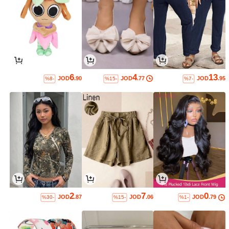
6
4
13
JOD
.90
JOD
.77
JOD
.95
%8-
%15-
%7-
2
7
0
JOD
.87
JOD
.06
JOD
.79
%30-
%15-
%1-