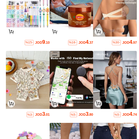
9
4
4
JOD
.10
JOD
.37
JOD
.97
%15-
%16-
%30-
3
3
4
JOD
.01
JOD
.80
JOD
.74
%3-
%5-
%5-