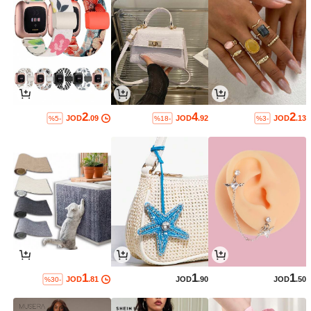
2
4
2
JOD
.09
JOD
.92
JOD
.13
%5-
%18-
%3-
1
1
1
JOD
.81
JOD
.90
JOD
.50
%30-