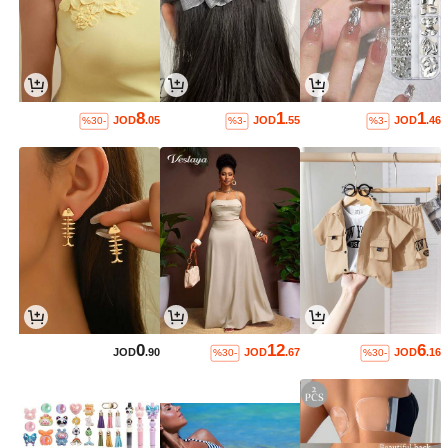
8
1
1
JOD
.05
JOD
.55
JOD
.46
%30-
%3-
%3-
0
12
6
JOD
.90
JOD
.67
JOD
.16
%30-
%30-