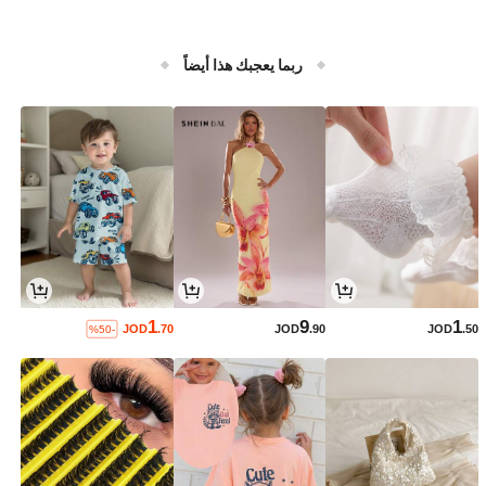
ربما يعجبك هذا أيضاً
1
9
1
JOD
.70
JOD
.90
JOD
.50
%50-