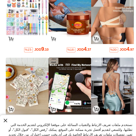
9
4
4
JOD
.10
JOD
.37
JOD
.97
%15-
%16-
%30-
3
3
4
JOD
.01
JOD
.80
JOD
.74
%3-
%5-
%5-
نستخدم ملفات تعريف الارتباط والتقنيات المماثلة على موقعنا الإلكتروني لتقديم الخدمة التي
تطلبها، وللسعي لتقديم أفضل تجربة ممكنة على الموقع. يمكنك "رفض الكل"، "قبول الكل"، أو
تعيين تفضيلات ملفات تعريف الارتباط الخاصة بك في أي وقت حسب اختيارك. من خلال تحديد