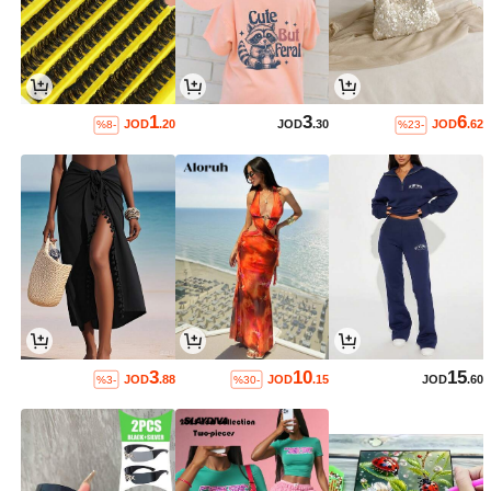
1
3
6
JOD
.20
JOD
.30
JOD
.62
%8-
%23-
3
10
15
JOD
.88
JOD
.15
JOD
.60
%3-
%30-