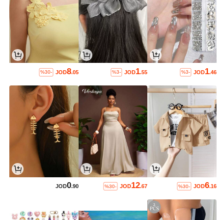
8
1
1
JOD
.05
JOD
.55
JOD
.46
%30-
%3-
%3-
0
12
6
JOD
.90
JOD
.67
JOD
.16
%30-
%30-