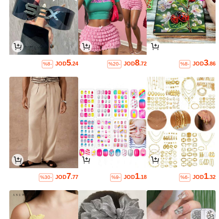
5
8
3
JOD
.24
JOD
.72
JOD
.86
%8-
%20-
%8-
7
1
1
JOD
.77
JOD
.18
JOD
.32
%30-
%9-
%6-