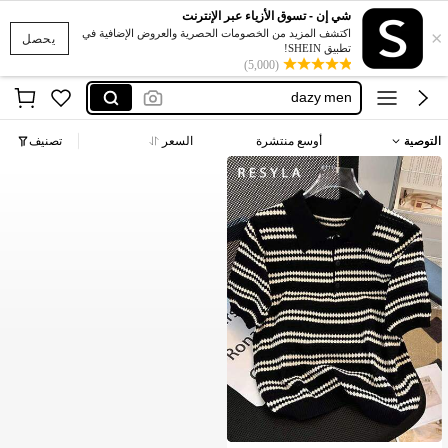
romwe men
شي إن - تسوق الأزياء عبر الإنترنت
×
اكتشف المزيد من الخصومات الحصرية والعروض الإضافية في
dazy
يحصل
تطبيق SHEIN!
(5,000)
dazy men
رجال شتوي
لبس رجالي شتوي
التوصية
أوسع منتشرة
السعر
تصنيف
romwe men
dazy