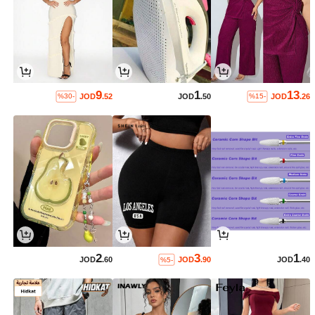
9
1
13
JOD
.52
JOD
.50
JOD
.26
%30-
%15-
2
3
1
JOD
.60
JOD
.90
JOD
.40
%5-