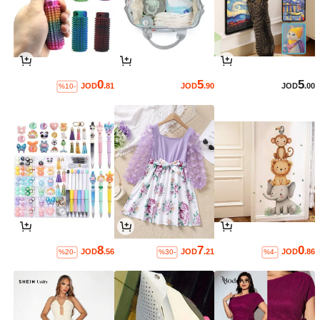
0
5
5
JOD
.81
JOD
.90
JOD
.00
%10-
8
7
0
JOD
.56
JOD
.21
JOD
.86
%20-
%30-
%4-