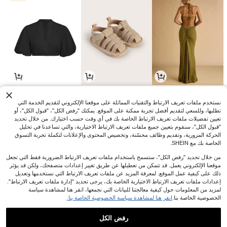
7
3
11
JOD
.90
JOD
.99
JOD
.52
%5-
%10-
نستخدم ملفات تعريف الارتباط والتقنيات المماثلة على موقعنا الإلكتروني لتقديم الخدمة التي
تطلبها، وللسعي لتقديم أفضل تجربة ممكنة على الموقع. يمكنك "رفض الكل"، "قبول الكل"، أو
تعيين تفضيلات ملفات تعريف الارتباط الخاصة بك في أي وقت حسب اختيارك. من خلال تحديد
"قبول الكل"، سنقوم بتعيين جميع ملفات تعريف الارتباط الاختيارية، والتي تساعدنا في تحليل
الحركة المرورية، وتقديم وظائف محسّنة، وتخصيص المحتوى والإعلانات لتكملة تجربة التسوق
الخاصة بك مع SHEIN.
من خلال تحديد "رفض الكل"، ستسمح باستخدام ملفات تعريف الارتباط الضرورية فقط التي تجعل
موقعنا الإلكتروني يعمل. قد تتمكن من تعطيلها عن طريق تغيير إعدادات متصفحك، ولكن قد يؤثر
ذلك على كيفية عمل الموقع. لمعرفة المزيد عن ملفات تعريف الارتباط التي نستخدمها وتعديل
إعدادات ملفات تعريف الارتباط الاختيارية الخاصة بك، يرجى تحديد "إدارة ملفات تعريف الارتباط".
لمزيد من المعلومات حول كيفية معالجتنا للبيانات التي نجمعها، انقر هنا لمشاهدة سياسة
الخصوصية الخاصة بنا.
انقر هنا لمشاهدة سياسة الخصوصية الخاصة بنا.
7
6
0
JOD
.14
JOD
.86
JOD
.54
%30-
%30-
%10-
رفض الكل