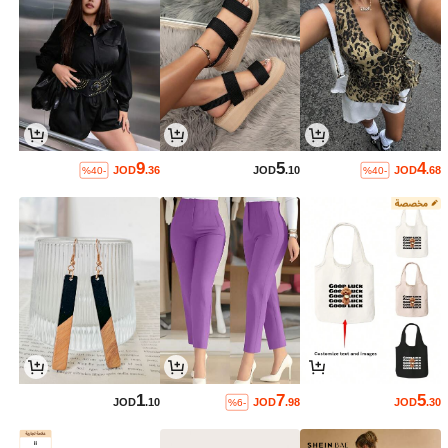
9
5
4
JOD
.36
JOD
.10
JOD
.68
%40-
%40-
1
7
5
JOD
.10
JOD
.98
JOD
.30
%6-