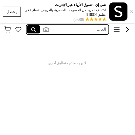
فستان
شي إن - تسوق الأزياء عبر الإنترنت
×
glowmod
اكتشف المزيد من الخصومات الحصرية والعروض الإضافية في
يحصل
تطبيق SHEIN!
العاب
(5,000)
فساتين
اكسسوارات
فستان
glowmod
.لا يوجد منتج متطابق أخرى