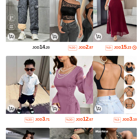
14
2
15
JOD
.20
JOD
.87
JOD
.23
%30-
%9-
3
12
3
JOD
.71
JOD
.67
JOD
.10
%30-
%30-
%3-