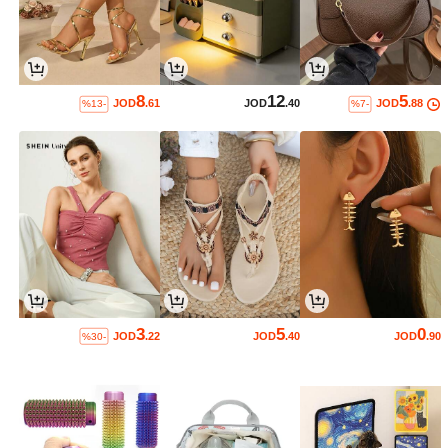
8
12
5
JOD
.61
JOD
.40
JOD
.88
%13-
%7-
3
5
0
JOD
.22
JOD
.40
JOD
.90
%30-