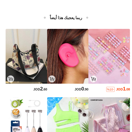
ربما يعجبك هذا أيضاً
2
0
1
JOD
.60
JOD
.90
JOD
.08
%10-