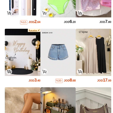
2
6
7
JOD
.64
JOD
.20
JOD
.80
%12-
3
8
17
JOD
.40
JOD
.68
JOD
.00
%30-