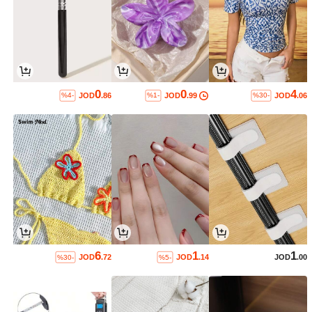
0
0
4
JOD
.86
JOD
.99
JOD
.06
%4-
%1-
%30-
6
1
1
JOD
.72
JOD
.14
JOD
.00
%30-
%5-