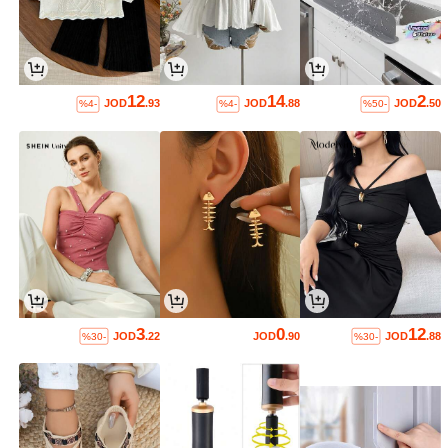
12
14
2
JOD
.93
JOD
.88
JOD
.50
%4-
%4-
%50-
3
0
12
JOD
.22
JOD
.90
JOD
.88
%30-
%30-