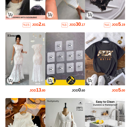
2
30
5
JOD
.81
JOD
.17
JOD
.19
%15-
%3-
%4-
13
0
5
JOD
.80
JOD
.60
JOD
.00