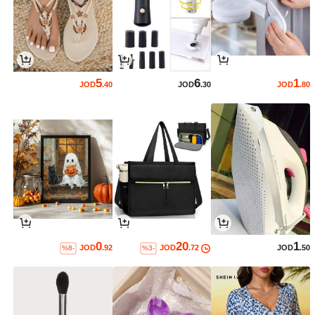
5
6
1
JOD
.40
JOD
.30
JOD
.80
0
20
1
JOD
.92
JOD
.72
JOD
.50
%8-
%3-