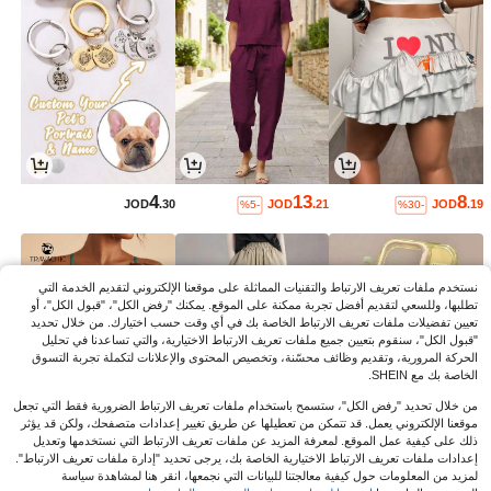
4
13
8
JOD
.30
JOD
.21
JOD
.19
%5-
%30-
نستخدم ملفات تعريف الارتباط والتقنيات المماثلة على موقعنا الإلكتروني لتقديم الخدمة التي
تطلبها، وللسعي لتقديم أفضل تجربة ممكنة على الموقع. يمكنك "رفض الكل"، "قبول الكل"، أو
تعيين تفضيلات ملفات تعريف الارتباط الخاصة بك في أي وقت حسب اختيارك. من خلال تحديد
"قبول الكل"، سنقوم بتعيين جميع ملفات تعريف الارتباط الاختيارية، والتي تساعدنا في تحليل
الحركة المرورية، وتقديم وظائف محسّنة، وتخصيص المحتوى والإعلانات لتكملة تجربة التسوق
الخاصة بك مع SHEIN.
من خلال تحديد "رفض الكل"، ستسمح باستخدام ملفات تعريف الارتباط الضرورية فقط التي تجعل
موقعنا الإلكتروني يعمل. قد تتمكن من تعطيلها عن طريق تغيير إعدادات متصفحك، ولكن قد يؤثر
ذلك على كيفية عمل الموقع. لمعرفة المزيد عن ملفات تعريف الارتباط التي نستخدمها وتعديل
12
9
2
إعدادات ملفات تعريف الارتباط الاختيارية الخاصة بك، يرجى تحديد "إدارة ملفات تعريف الارتباط".
JOD
.00
JOD
.40
JOD
.60
%20-
لمزيد من المعلومات حول كيفية معالجتنا للبيانات التي نجمعها، انقر هنا لمشاهدة سياسة