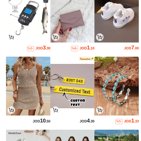
3
1
7
JOD
.30
JOD
.10
JOD
.00
%3-
%8-
10
4
1
JOD
.50
JOD
.30
JOD
.33
%5-