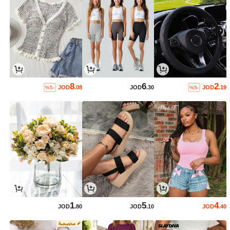
8
6
2
JOD
.08
JOD
.30
JOD
.19
%5-
%5-
1
5
4
JOD
.80
JOD
.10
JOD
.40