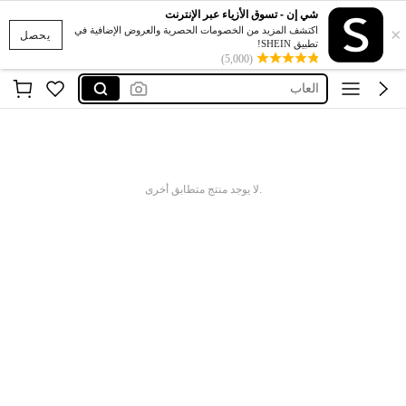
فستان
شي إن - تسوق الأزياء عبر الإنترنت
×
اكتشف المزيد من الخصومات الحصرية والعروض الإضافية في
يحصل
glowmod
تطبيق SHEIN!
(5,000)
العاب
فساتين
اكسسوارات
فستان
glowmod
.لا يوجد منتج متطابق أخرى