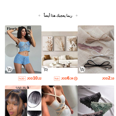
ربما يعجبك هذا أيضاً
10
6
2
JOD
.22
JOD
.34
JOD
.10
%30-
%4-