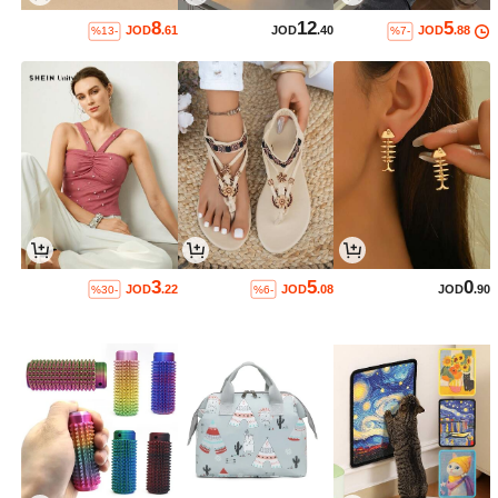
8
12
5
JOD
.61
JOD
.40
JOD
.88
%13-
%7-
3
5
0
JOD
.22
JOD
.08
JOD
.90
%30-
%6-