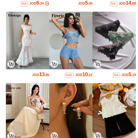
6
5
14
JOD
.34
JOD
.00
JOD
.88
%4-
%4-
13
10
5
JOD
.80
JOD
.22
JOD
.19
%30-
%4-