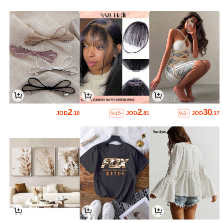
2
2
30
JOD
.10
JOD
.81
JOD
.17
%15-
%3-