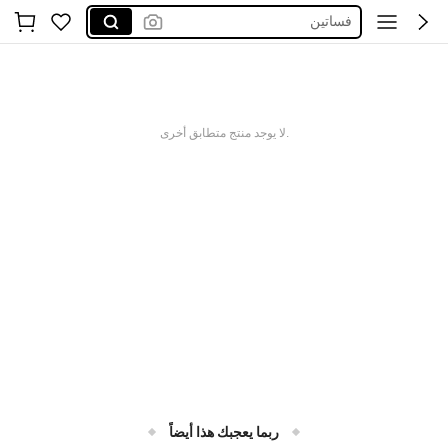
فساتين
اكسسوارات
فستان
glowmod
.لا يوجد منتج متطابق أخرى
ربما يعجبك هذا أيضاً