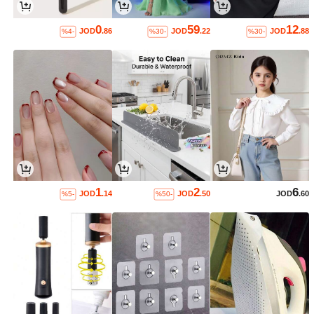
0
59
12
JOD
.86
JOD
.22
JOD
.88
%4-
%30-
%30-
1
2
6
JOD
.14
JOD
.50
JOD
.60
%5-
%50-