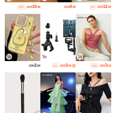
10
0
12
JOD
.08
JOD
.90
JOD
.93
%30-
%4-
2
3
3
JOD
.60
JOD
.04
JOD
.22
%2-
%30-