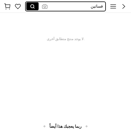
فساتين
اكسسوارات
فستان
glowmod
.لا يوجد منتج متطابق أخرى
ربما يعجبك هذا أيضاً