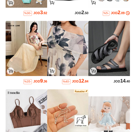
3
2
2
JOD
.92
JOD
.50
JOD
.09
%30-
%5-
9
12
14
JOD
.36
JOD
.84
JOD
.40
%35-
%40-