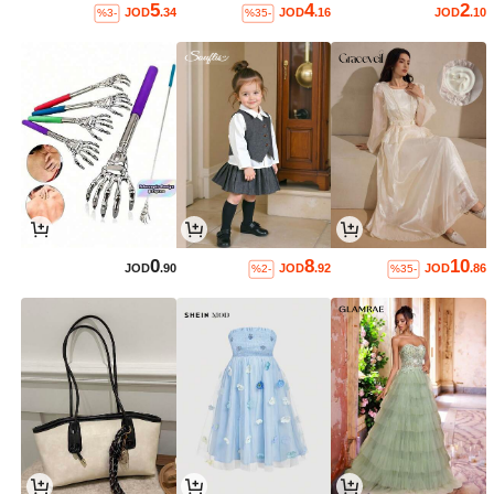
5
4
2
JOD
.34
JOD
.16
JOD
.10
%3-
%35-
0
8
10
JOD
.90
JOD
.92
JOD
.86
%2-
%35-