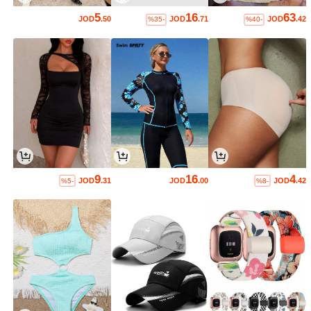
5
16
63
JOD
.50
JOD
.71
JOD
.42
%35-
%40-
9
16
4
JOD
.31
JOD
.00
JOD
.42
%5-
%8-