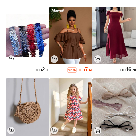
2
7
16
JOD
.00
JOD
.47
JOD
.70
%10-