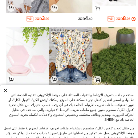
3
4
8
JOD
.99
JOD
.40
JOD
.26
%5-
%5-
3
5
0
JOD
.30
JOD
.92
JOD
.81
%3-
%35-
%10-
نستخدم ملفات تعريف الارتباط والتقنيات المماثلة على موقعنا الإلكتروني لتقديم الخدمة التي
تطلبها، وللسعي لتقديم أفضل تجربة ممكنة على الموقع. يمكنك "رفض الكل"، "قبول الكل"، أو
تعيين تفضيلات ملفات تعريف الارتباط الخاصة بك في أي وقت حسب اختيارك. من خلال تحديد
"قبول الكل"، سنقوم بتعيين جميع ملفات تعريف الارتباط الاختيارية، والتي تساعدنا في تحليل
الحركة المرورية، وتقديم وظائف محسّنة، وتخصيص المحتوى والإعلانات لتكملة تجربة التسوق
الخاصة بك مع SHEIN.
من خلال تحديد "رفض الكل"، ستسمح باستخدام ملفات تعريف الارتباط الضرورية فقط التي تجعل
موقعنا الإلكتروني يعمل. قد تتمكن من تعطيلها عن طريق تغيير إعدادات متصفحك، ولكن قد يؤثر