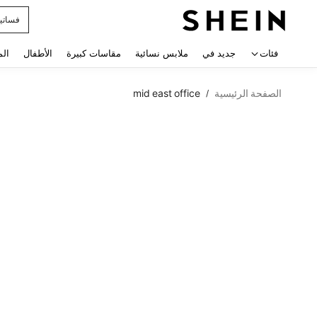
فساتي
 navigate search
فئات
جديد في
ملابس نسائية
مقاسات كبيرة
الأطفال
الم
الصفحة الرئيسية
mid east office
/