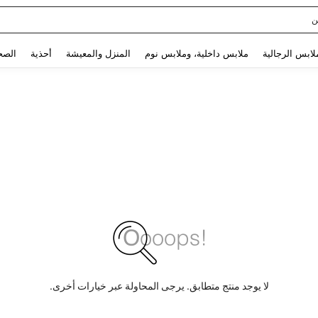
ن
Use up and down arrow keys to البحث الأخير and البحث والعثور. Press Enter to select.
لابس الرجالية
ملابس داخلية، وملابس نوم
المنزل والمعيشة
أحذية
الصح
لا يوجد منتج متطابق. يرجى المحاولة عبر خيارات أخرى.