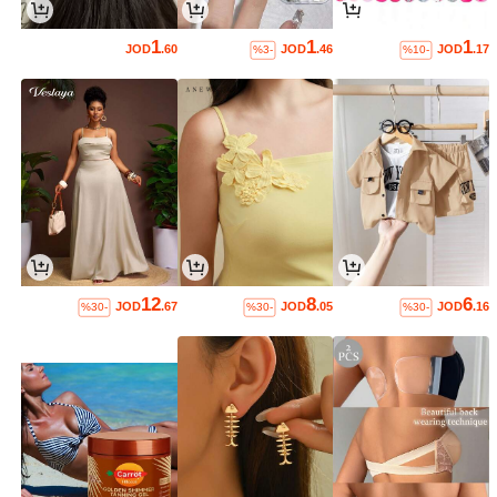
1
1
1
JOD
.60
JOD
.46
JOD
.17
%3-
%10-
12
8
6
JOD
.67
JOD
.05
JOD
.16
%30-
%30-
%30-