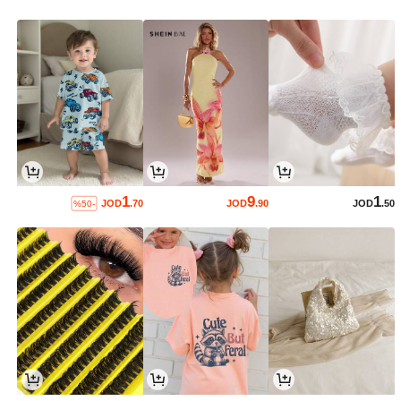
1
9
1
JOD
.70
JOD
.90
JOD
.50
%50-