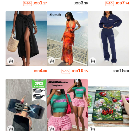
1
3
7
JOD
.17
JOD
.30
JOD
.74
%10-
%10-
4
10
15
JOD
.00
JOD
.15
JOD
.60
%30-