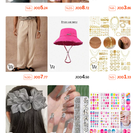
5
8
3
JOD
.24
JOD
.72
JOD
.86
%8-
%20-
%8-
7
4
1
JOD
.77
JOD
.50
JOD
.33
%30-
%5-