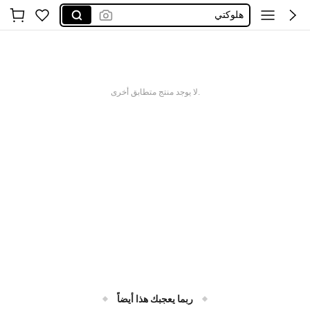
هلوكتي
joivida
مجموعة
kawaii
.لا يوجد منتج متطابق أخرى
هدايا للرجال
ربما يعجبك هذا أيضاً