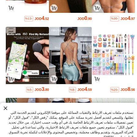
4
0
4
JOD
.52
JOD
.90
JOD
.97
%13-
%30-
3
4
8
JOD
.80
JOD
.59
JOD
.56
%5-
%8-
%20-
نستخدم ملفات تعريف الارتباط والتقنيات المماثلة على موقعنا الإلكتروني لتقديم الخدمة التي
تطلبها، وللسعي لتقديم أفضل تجربة ممكنة على الموقع. يمكنك "رفض الكل"، "قبول الكل"، أو
تعيين تفضيلات ملفات تعريف الارتباط الخاصة بك في أي وقت حسب اختيارك. من خلال تحديد
"قبول الكل"، سنقوم بتعيين جميع ملفات تعريف الارتباط الاختيارية، والتي تساعدنا في تحليل
الحركة المرورية، وتقديم وظائف محسّنة، وتخصيص المحتوى والإعلانات لتكملة تجربة التسوق