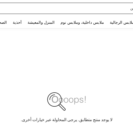
ن
Use up and down arrow keys to البحث الأخير and البحث والعثور. Press Enter to select.
لابس الرجالية
ملابس داخلية، وملابس نوم
المنزل والمعيشة
أحذية
الصح
لا يوجد منتج متطابق. يرجى المحاولة عبر خيارات أخرى.