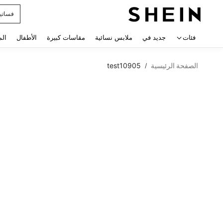
فساتي
 navigate search
فئات
جديد في
ملابس نسائية
مقاسات كبيرة
الأطفال
الم
الصفحة الرئيسية
test10905
/