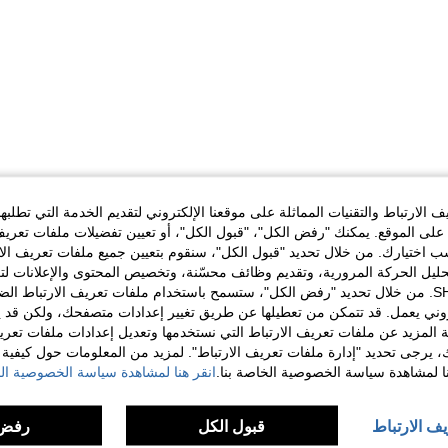
الارتباط والتقنيات المماثلة على موقعنا الإلكتروني لتقديم الخدمة التي تطلبه
لى الموقع. يمكنك "رفض الكل"، "قبول الكل"، أو تعيين تفضيلات ملفات تعريف
ختيارك. من خلال تحديد "قبول الكل"، سنقوم بتعيين جميع ملفات تعريف الارتب
حليل الحركة المرورية، وتقديم وظائف محسّنة، وتخصيص المحتوى والإعلانات لت
الخاصة بك مع SHEIN. من خلال تحديد "رفض الكل"، ستسمح باستخدام ملفات تعريف الارتباط 
روني يعمل. قد تتمكن من تعطيلها عن طريق تغيير إعدادات متصفحك، ولكن قد ي
 المزيد عن ملفات تعريف الارتباط التي نستخدمها وتعديل إعدادات ملفات تعري
ك، يرجى تحديد "إدارة ملفات تعريف الارتباط". لمزيد من المعلومات حول كيفية مع
نا لمشاهدة سياسة الخصوصية الخاصة بنا.
انقر هنا لمشاهدة سياسة الخصوصية الخ
يف الارتباط
قبول الكل
رفض 