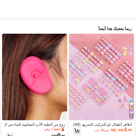
ربما يعجبك هذا أيضاً
6
أظافر أطفال ناو للتركيب السريع، (168
زوج من أغطية الأذن المقاومة للماء من ال
1
قطعة و 24 قطعة) أظافر صناعية مسبقة
سيليكون لصبغ الشعر، أداة تصفيف الشع
فقط 1 بيقي
.09
JOD
%9-
بعد الكوبون
اللصق للأطفال، مجموعة أظافر صناعية
ر في صالون الحلاقة
0
JOD
.90