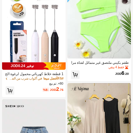
طقم بكيني ملتصق غير متماثل لفتاة مرا
توفير JOD0.24
هقة شاطئ صيفي
فقط 4 بيقي
6
JOD
.20
1 قطعة خلاط كهربائي محمول لرغوة الح
ليب، رغاية الحليب القابلة للشحن - شحن
5# الأفضل مبيعا
في أكواب شرب من الفولاذ المقاوم للصدأ جهاز رغوة ال
USB، 3 سرعات، خلاط حليب كهربائي ص
80+. تم بيع
غير، مناسب للقهوة/اللاتيه/الكابتشينو/الش
2
%8-
JOD
.76
وكولاتة الساخنة/البيض