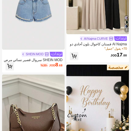
6
Al Najma CURVE
Al Najma فستان كاجوال بلون أحادي ذو
ياقة على شكل حرف V لحجم كبير للنسا
70+ يقول "جميل"
ء
17
SHEIN MOD
JOD
.00
SHEIN MOD سروال قصير نسائي مرص
8
ع بالراين والخرز الزجاجي وباللون الجينز
%30-
JOD
.68