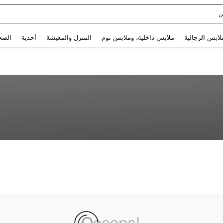
ن
Use up and down arrow keys to البحث الأخير and البحث والعثور. Press Enter to select.
لابس الرجالية
ملابس داخلية، وملابس نوم
المنزل والمعيشة
أحذية
الصح