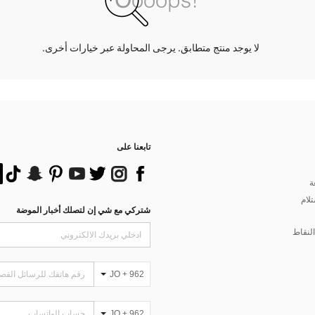
لا يوجد منتج متطابق. يرجى المحاولة عبر خيارات أخرى.
تابعنا على
ة
تلام
شتركي مع شي إن لتصلك أخبار الموضة
لنقاط
JO + 962
JO + 962