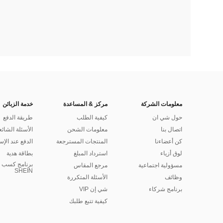
معلومات الشركة
مركز & المساعدة
خدمة الزبائن
حول شي ان
كيفية الطلب
طريقة الدفع
اتصال بنا
معلومات الشحن
الأسئلة الشائع
كن أعضاءنا
المنتجات المسترجعة
الدفع عند الإس
لوق أزياء
استرداد المبلغ
بطاقة هدية
برنامج كسب ا
مسؤولية اجتماعية
مرجع المقاس
SHEIN
وظائف
الأسئلة المتكررة
برنامج شركاء
شي إن VIP
كيفية تتبع طلبك