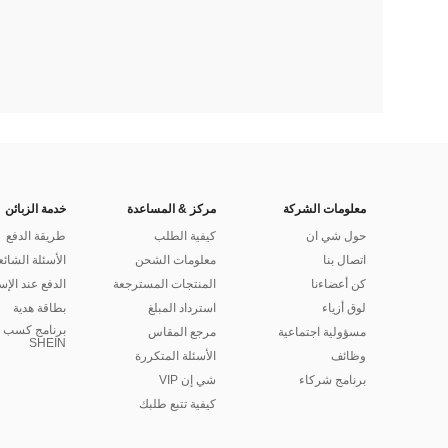
معلومات الشركة
مركز & المساعدة
خدمة الزبائن
حول شي ان
كيفية الطلب
طريقة الدفع
اتصال بنا
معلومات الشحن
الأسئلة الشائع
كن أعضاءنا
المنتجات المسترجعة
الدفع عند الإس
لوق أزياء
استرداد المبلغ
بطاقة هدية
برنامج كسب ا
مسؤولية اجتماعية
مرجع المقاس
SHEIN
وظائف
الأسئلة المتكررة
برنامج شركاء
شي إن VIP
كيفية تتبع طلبك