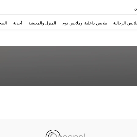
ن
Use up and down arrow keys to البحث الأخير and البحث والعثور. Press Enter to select.
لابس الرجالية
ملابس داخلية، وملابس نوم
المنزل والمعيشة
أحذية
الصح