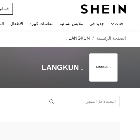
فساتي
 navigate search
فئات
جديد في
ملابس نسائية
مقاسات كبيرة
الأطفال
الم
الصفحة الرئيسية
LANGKUN .
/
LANGKUN .