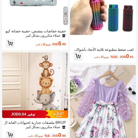
4
حقيبة حفاضات بمقبض، حقيبة حضانة كيو
ت صغيرة للمستشفى أو للسفر، حقيبة ك
عملاء متكررون بشكل كبير
تف للأم والأب متعددة الوظائف لتخزين ال
5
حفاضات والمناديل المبللة والألعاب، لاست
.90
JOD
بعد الكوبون
خدام خارجي
لعب ضغط مطبوعة ثلاثية الأبعاد بأشواك،
ألعاب إغاثة ضغط للأعمار 14+
0
.81
JOD
%10-
بعد الكوبون
توفير JOD0.04
BRUP ملصقات جدارية لحيوانات الغابة ال
جميلة المائية - ملصقات لاصقة ذاتية اللص
عملاء متكررون بشكل كبير
ق من البولي فينيل كلوريد قابلة للإزالة -
0
مناسبة لديكور غرفة الأولاد / ديكور غرفة ا
.86
JOD
%4-
بعد الكوبون