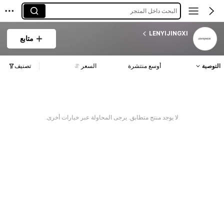
البحث داخل المتجر
LENYIJINGXI
متابع
التوصية
أوسع منتشرة
السعر
تصنيف
لا يوجد منتج متطابق. يرجى المحاولة عبر خيارات أخرى.