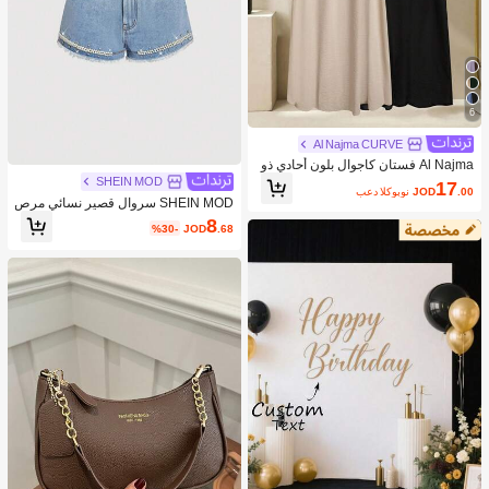
6
Al Najma CURVE
Al Najma فستان كاجوال بلون أحادي ذو
ياقة على شكل حرف V لحجم كبير للنسا
SHEIN MOD
17
.00
JOD
بعد الكوبون
ء
SHEIN MOD سروال قصير نسائي مرص
ع بالراين والخرز الزجاجي وباللون الجينز
8
%30-
JOD
.68