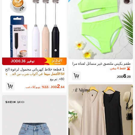
توفير JOD0.36
طقم بكيني ملتصق غير متماثل لفتاة مرا
هقة شاطئ صيفي
فقط 4 بيقي
1 قطعة خلاط كهربائي محمول لرغوة الح
ليب، رغاية الحليب القابلة للشحن - شحن
5# الأفضل مبيعا
في أكواب شرب من الفولاذ المقاوم للصدأ جهاز رغوة ال
6
JOD
.20
USB، 3 سرعات، خلاط حليب كهربائي ص
80+. تم بيع
غير، مناسب للقهوة/اللاتيه/الكابتشينو/الش
2
وكولاتة الساخنة/البيض
.64
JOD
%12-
بعد الكوبون