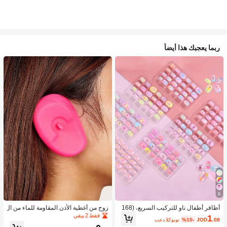
ربما يعجبك هذا أيضاً
6
أظافر أطفال ناو للتركيب السريع، (168
زوج من أغطية الأذن المقاومة للماء من ال
قطعة و 24 قطعة) أظافر صناعية مسبقة
سيليكون لصبغ الشعر، أداة تصفيف الشع
فقط 2 بيقي
1
.08
JOD
%10-
بعد الكوبون
اللصق للأطفال، مجموعة أظافر صناعية
ر في صالون الحلاقة