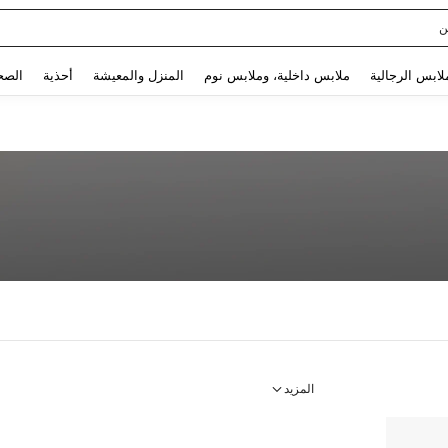
ن
Use up and down arrow keys to البحث الأخير and البحث والعثور. Press Enter to select.
لابس الرجالية
ملابس داخلية، وملابس نوم
المنزل والمعيشة
أحذية
الصح
المزيد