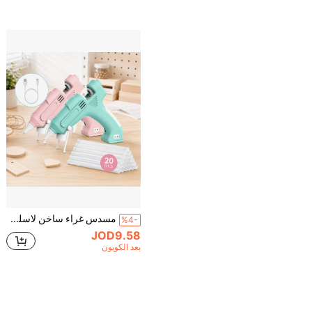
مسدس غراء ساخن لاسلكي، مسدس غراء ساخن قابل للشحن عبر USB مع 20 عود غراء، سريع التسخين محمول باللون الوردي، مناسب لل- DIY والفنون والحرف اليدوية والإصلاح والديكور، هدية عيد الميلاد
%4-
JOD9.58
بعد الكوبون