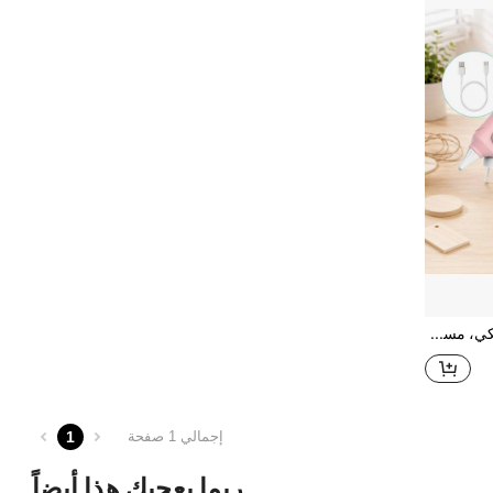
مسدس غراء ساخن لاسلكي، مسدس غراء ساخن قابل للشحن عبر USB مع 20 عود غراء، سريع التسخين محمول باللون الوردي، مناسب لل- DIY والفنون والحرف اليدوية والإصلاح والديكور، هدية عيد الميلاد
1
إجمالي 1 صفحة
ربما يعجبك هذا أيضاً