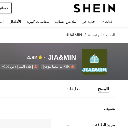
فساتي
 navigate search
فئات
جديد في
ملابس نسائية
مقاسات كبيرة
الأطفال
الم
الصفحة الرئيسية
JIA&MIN
/
JIA&MIN
4.82
3K+ تم بيعها مؤخرًا
إعادة الشراء من 100+
المنتج
تعليقات
تصنيف
مزود الطاقة