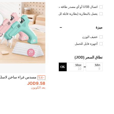
اتصال USB أو أي مصدر طاقة ت
يار مستمر آخر
يعمل بالبطارية (بطارية قابلة لل
شحن)
ميزة
خفيف الوزن
أجهزة قابل للحمل
نطاق السعر (JOD)
Max:
Min:
OK
%4-
JOD9.58
بعد الكوبون