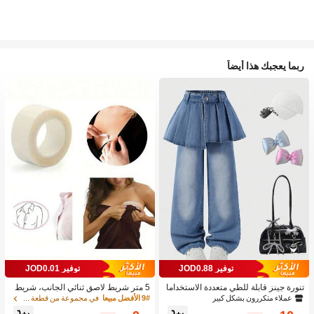
ربما يعجبك هذا أيضاً
توفير JOD0.88
توفير JOD0.01
تنورة جينز قابلة للطي متعددة الاستخداما
5 متر شريط لاصق ثنائي الجانب، شريط
ت بتصميم قطعتين للبنات 1 قطعة
لاصق شفاف مقاوم للماء، شريط تثبيت ا
عملاء متكررون بشكل كبير
9# الأفضل مبيعا
في مجموعة من قطعة واحدة إكسسوارات حمالة الصدر النس
لملابس بدون ظهر، شريط لاصق ثنائي ال