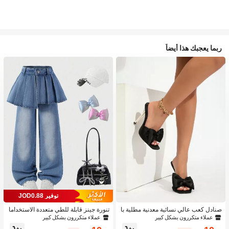
ربما يعجبك هذا أيضاً
توفير JOD0.88
صنادل كعب عالي نسائية معدنية مطلية با
تنورة جينز قابلة للطي متعددة الاستخداما
لكهرباء، صنادل كعب عالي ذات بريق وط
ت بتصميم قطعتين للبنات 1 قطعة
عملاء متكررون بشكل كبير
عملاء متكررون بشكل كبير
راز رجعي للحفلات الصيفية، صنادل كعب