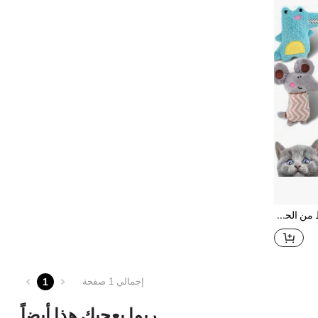
3/6/12 قطعة لعب قطط من الحشو الناعم مع نبات القطط، لتخفيف القلق للقطط المنزلية، لتنظيف الأسنان وتعزيز الهضم، تفاعلية ومصنوعة من مواد ناعمة ومتينة ومشبعة بنبات القطط لجذب القطط، مع حركة الركل والضرب، للتسلية والتحفيز المنزلي للقطط، هدية مثالية للعودة إلى المدرسة
1
إجمالي 1 صفحة
ربما يعجبك هذا أيضاً