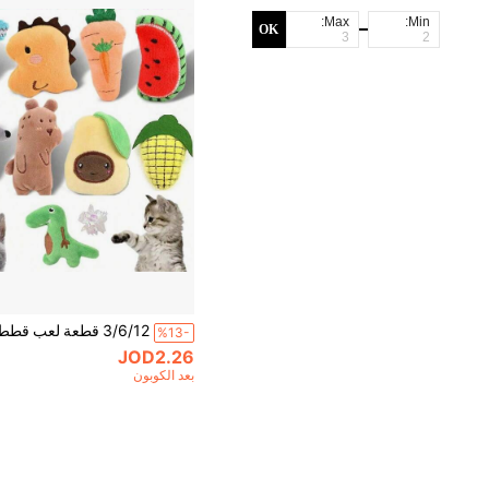
Max:
Min:
OK
%13-
JOD2.26
بعد الكوبون