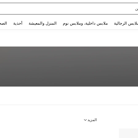
ن
Use up and down arrow keys to البحث الأخير and البحث والعثور. Press Enter to select.
لابس الرجالية
ملابس داخلية، وملابس نوم
المنزل والمعيشة
أحذية
الصح
المزيد