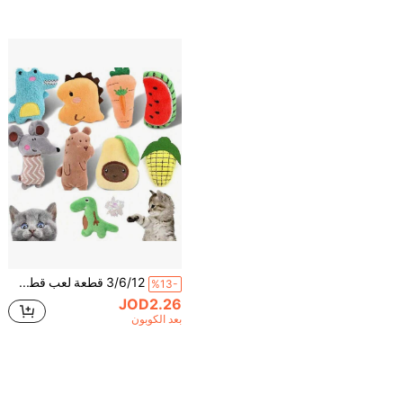
3/6/12 قطعة لعب قطط من الحشو الناعم مع نبات القطط، لتخفيف القلق للقطط المنزلية، لتنظيف الأسنان وتعزيز الهضم، تفاعلية ومصنوعة من مواد ناعمة ومتينة ومشبعة بنبات القطط لجذب القطط، مع حركة الركل والضرب، للتسلية والتحفيز المنزلي للقطط، هدية مثالية للعودة إلى المدرسة
%13-
JOD2.26
بعد الكوبون