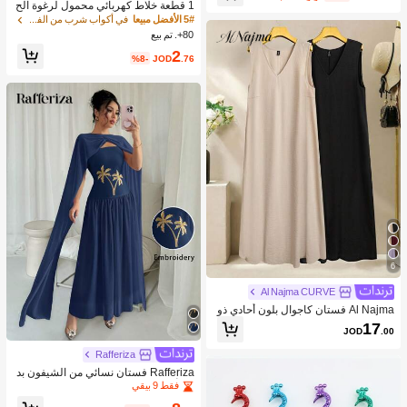
1 قطعة خلاط كهربائي محمول لرغوة الح
ليب، رغاية الحليب القابلة للشحن - شحن
5# الأفضل مبيعا
في أكواب شرب من الفولاذ المقاوم للصدأ جهاز رغوة ال
USB، 3 سرعات، خلاط حليب كهربائي ص
80+. تم بيع
غير، مناسب للقهوة/اللاتيه/الكابتشينو/الش
2
وكولاتة الساخنة/البيض
%8-
JOD
.76
6
Al Najma CURVE
Al Najma فستان كاجوال بلون أحادي ذو
ياقة على شكل حرف V لحجم كبير للنسا
17
JOD
.00
ء
Rafferiza
Rafferiza فستان نسائي من الشيفون بد
ون أكمام بتفاصيل متداخلة ، وردي
فقط 9 بيقي