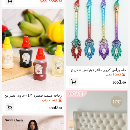
8
%50-
JOD
.90
قلم برأس كروي طائر فينيكس شكل ع
شوائي قطعة واحدة
فقط 1 بيقي
1
JOD
.00
زجاجة صلصة صغيرة 1/4 - حاوية عصر مح
مولة للتوابل لصلصة الطماطم والزيت و
فقط 7 بيقي
صلصة الصويا والعسل - بلاستيك، مثالية ل
0
غداء المكتب، حاوية بلاستيكية محمولة، أد
JOD
.60
وات مطبخ للنزهات المكتبية