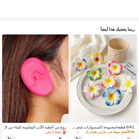
ربما يعجبك هذا أيضاً
8/4/1 قطعة/مجموعة إكسسوارات شعر ب
زوج من أغطية الأذن المقاومة للماء من ال
نقشة زهور استوائية، مشابك شعر بلومير
سيليكون لصبغ الشعر، أداة تصفيف الشع
فقط 2 بيقي
9# الأفضل مبيعا
في ملابس هاواي إكسسوارات
يا ملونة، مناسبة لعطلات الشاطئ والتص
ر في صالون الحلاقة