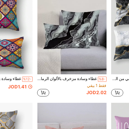
4 غطاء وسادة أسود وذهبي من الرخام، غطاء وسادة ديكوري أبستراكت للأريكة، السيارة، غرفة النوم، غرفة المعيشة، ديكور المنزل، 4 قطع كاملة، النواة للوسادة غير مشمولة
غطاء وسادة مزخرف بالألوان الرمادي والأسود بتصميم رخامي، قطعة واحدة
%12-
%8-
فقط 1 بيقي
JOD1.41
JOD2.02