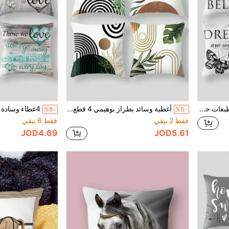
4 أغطية وسادة رمادية بطبعات حرف وفراشة، متعددة الأحجام، قابلة للغسل، ديكور المنزل، الغرفة، السرير، أريكة، وسادة الكرسي، الربيع، عيد الأم، الزفاف، أمدادات حفلة عيد الميلاد، الطباعة الرقمية، بسيطة حديثة، أريكة، ديكورات المكتب مغاريف وسادة، هدايا السيارة وأغطية وسادة مطبوعة للإسناد، السرير، الأريكة، المكتب
أغطية وسائد بطراز بوهيمي 4 قطع/مجموعة، أغطية وسائد زخرفية بنمط غروب شمس مزرعي، 17.7 * 17.7 بوصة، أغطية فقط
%8-
%8-
فقط 2 بيقي
فقط 6 بيقي
JOD4.69
JOD5.61