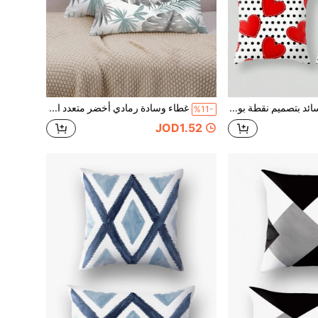
طقم أغطية وسائد بتصميم نقطة بولكا وقلب حب ومفتاح 4قطع،أغطية وسادة زينة أسود وذهبي للأريكة و السيارة و غرف النوم و للديكور المنزلي باربعة أحجام مختلفة، بدون وسادة، نسيج رقمي ،عصري وموجز، مناسب للأريكة والمكتب و المنزل والسيارة، قماش اغطية الوسائد للديكورات الفنية الزخرفية وهدية سيارة، غطاء وسادة مطبوع للسرير والأريكة والمكتب، ريحة الرأس والوسائد الخلفية للسيارة والمكتب
غطاء وسادة رمادي أخضر متعدد الأوراق مطبوع رقميًا، مع إغلاق بسحاب، قابل للغسل في الغسالة، من البوليستر، مناسب لغرف مختلفة، غطاء وسادة قابل للغسل للداخلي/الخارجي، ديكور المنزل، غطاء وسادة للسرير والأريكة والكرسي، إمدادات حفلة عيد الأم والزفاف والعيد، ديكور عطلة، غطاء وسادة زخرفي بطباعة رقمية بسيطة للأريكة والمكتب، ديكور نسيجي، هدية طباعة وسادة للسيارة، وسادة مسند الرأس، وسادة أريكة، وسادة المكتب المنزلي'
%11-
JOD1.52