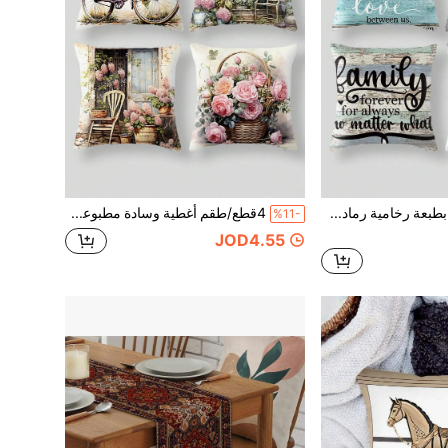
4غطاء وسادة بطبعة رخامية رمادي ذهبي معدني، غطاء وسادة زخرفي هندسي أسود وذهبي للأريكة، السيارة، غرفة النوم وديكور المنزل. هذا المجموعة تأتي ب- 4 قطع و لا تتضمن حشوات الوسائدو. الأغطية متوفرة بأحجام وأشكال مختلفة بطباعة رقمية و هي أنيقة بأسلوب بسيط وقد يتم استخدامها لزينة الأرائك، المكاتب والمنازل، فضلا عن كونها هدية السيارات والمكاتب، وسادة رأس السرير والوسائد الأريكة، وهي رائعة للاستخدام المنزلي و المكتبي
4قطع/طقم أغطية وسادة مطبوعة بطراز قديم بسحاب، أغطية وسادة زخرفية من البوليستر قابلة للغسل بالغسالة للغرفة النوم، غرفة الجلوس، الأريكة، الكرسي، السيارة، ديكور المنزل، عيد الأم، الزفاف، عيد الميلاد
%11-
JOD4.55