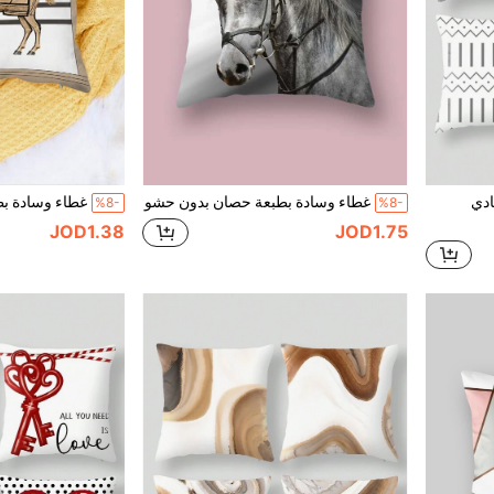
غطاء وسادة بطبعة حصان بدون حشو
%8-
%8-
JOD1.38
JOD1.75