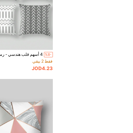
4 أسهم قلب هندسي - رمادي
%8-
فقط 2 بيقي
JOD4.23