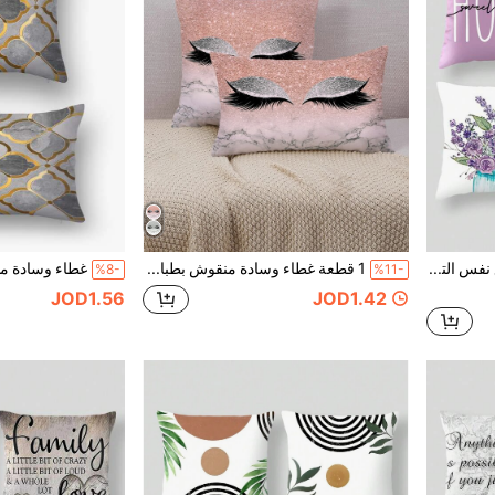
غطاء وسادة من الكتان مع نفس التصميم 4 قطع، زهور بنفسجية صغيرة، غطاء وسادة مربع، مناسب لأريكة غرفة المعيشة، رأس السرير في غرفة النوم، تغطية وسادة ديكور المنزل، مناسب للوسادة الظهر، مواسم مختلفة، لا يوجد ملء
1 قطعة غطاء وسادة منقوش بطباعة رقمية بنصفين: الأعلى وردي والأسفل أبيض للرموش، قابلة للإزالة بسحاب، قابلة للغسل بالغسالة، من البوليستر، مناسبة لجميع الغرف، للاستخدام الداخلي والخارجي، ديكور المنزل، غرفة النوم، غطاء وسادة كرسي الصالون، للربيع/الصيف، عيد الأم، زفاف، حفلة عيد الميلاد
%8-
%11-
JOD1.56
JOD1.42