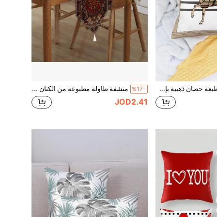
غطاء وسادة بطبعة حصان ذهبية بإطار ذهبي وقطع بيضاء مناسب للأريكة والسيارة وغرفة النوم وديكور المنزل. الغطاء متوفر بمقاسات متنوعة ويتميز بالطباعة الرقمية والأسلوب الأنيق والبسيط. إنه عنصر منزلي ديكوري مثالي للسيارة والمكتب أيضًا.
منشفة طاولة مطبوعة من الكتان قطعة واحدة، ممر طاولة بوهيمي متعدد الأحجام، سجادة طاولة طعام ذات نمط تركي شرقي للحفلات والتخييم والسفر والعطلات والمطبخ الريفي والصالة واستخدام داخلي وخارجي
%17-
JOD2.41