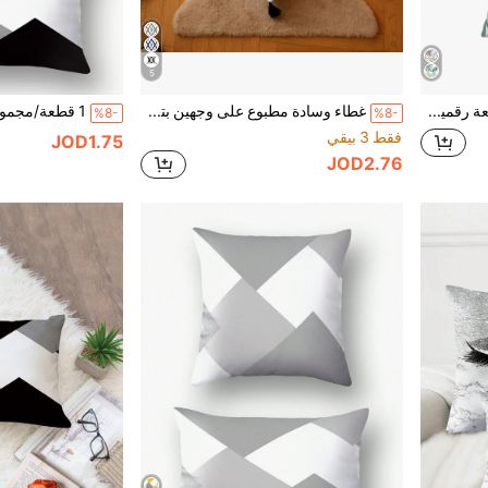
5
1 قطعة غطاء وسادة بطبعة رقمية ناعمة بتصميم أوراق رمادية وصفراء ودائرة خضراء، مناسب لغرف متنوعة، للاستخدام الداخلي والخارجي، قابل للغسل، ديكور منزلي، غطاء وسادة للسرير والأريكة والكرسي، لموضوعات الربيع والصيف وعيد الأم والزفاف وأعياد الميلاد والحفلات، إكسسوارات عطلات، موضة بسيطة، ديكور مكتب ومنزل، قماش ديكوري
غطاء وسادة مطبوع على وجهين بتصميم شرائط ذو خلفية رمادية وأسود وأبيض، متوفر بأحجام متعددة، طباعة رقمية، تصميم بسيط عصري، ديكور المنزل، الأريكة، المكتب، مقعد السيارة، غطاء وسادة السرير
%8-
%8-
فقط 3 بيقي
JOD1.75
JOD2.76