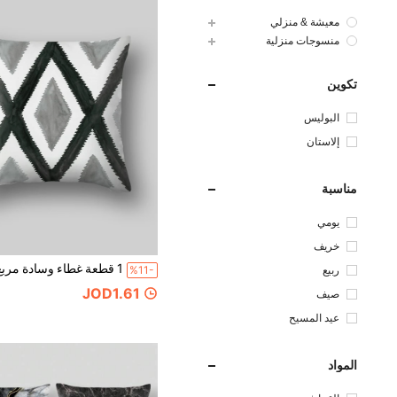
معيشة & منزلي
منسوجات منزلية
تكوين
البوليس
تر
إلاستان
مناسبة
يومي
خريف
ربيع
%11-
JOD1.61
صيف
عيد المسيح
المواد