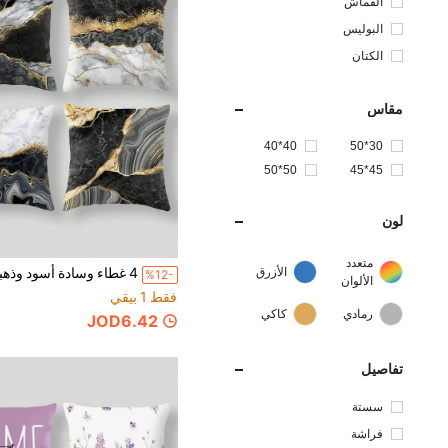
القماش
البوليس
تر
الكتان
مقاس
40*40
30*50
50*50
45*45
لون
متعدد
الأزرق
%12-
الألوان
فقط 1 بيقي
رمادي
كاكي
JOD6.42
تفاصيل
سستة
فراشة