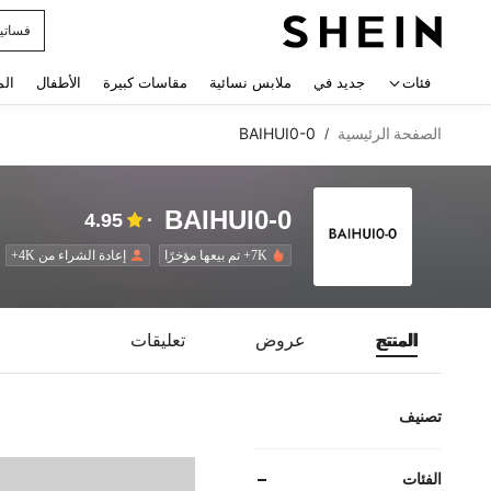
فستان
 navigate search
فئات
جديد في
ملابس نسائية
مقاسات كبيرة
الأطفال
الم
الصفحة الرئيسية
BAIHUI0-0
/
BAIHUI0-0
4.95
7K+ تم بيعها مؤخرًا
إعادة الشراء من 4K+
المنتج
عروض
تعليقات
تصنيف
الفئات