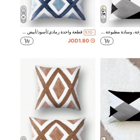
5
4
1 قطعة/مجموعة، وسادة مطبوعة بنمط هندسي معينات باللون الأصفر والرمادي - رمادي وأسود وأزرق، متعددة الأحجام، مع سحاب، قابلة للغسيل في الغسالة، من البوليستر، مناسبة لغرف متنوعة، غطاء وسادة مطبوع للداخل والخارج، ديكور المنزل، غطاء وسادة للسرير والأريكة والكرسي، مناسبة لموضوعات الربيع والصيف وعيد الأم والزفاف وأعياد الميلاد والحفلات، إكسسوارات العطلات، طباعة رقمية، أسلوب بسيط وعصري للأريكة والمكتب
قطعة واحدة رمادي/أسود/أبيض × أخضر غطاء وسادة مزخرف عصري وبسيط، مقاسات مختلفة متاحة، شكل مربع، مثالي للأريكة، المكتب، المنزل، الفراش، ديكورات هدايا السيارات
%10-
JOD1.80