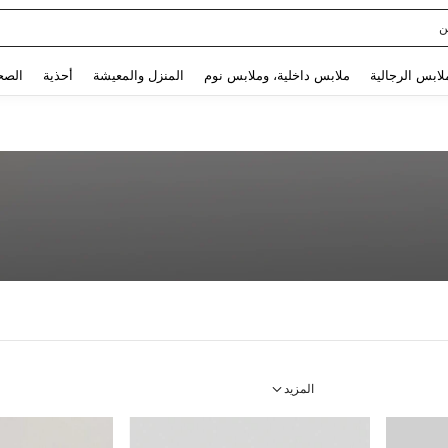
Use up and down arrow keys to البحث الأخير and البحث والعثور. Press Enter to select.
لابس الرجالية
ملابس داخلية، وملابس نوم
المنزل والمعيشة
أحذية
الصح
المزيد