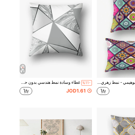
غطاء وسادة بوهيمي - نمط زهري دائري، استخدام يومي عادي
غطاء وسادة نمط هندسي بدون حشوة
%11-
JOD1.61