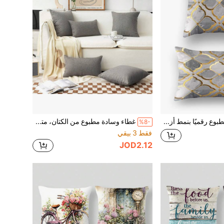
غطاء وسادة مطبوع رقميًا بنمط أزهار الخوخ من القطيفة المنفصل (بدون إدراج) ، متوفر بأحجام متعددة ، غطاء وسادة ديكوري بطباعة رقمية بسيطة وأنيقة للكنب والمكتب والديكور المنزلي ، مواد ديكورية قماشية ، هدية السيارة ، غطاء وسادة مطبوعة ، وسادة رأس السرير ، وسادة كنبة ، مسند رأس السيارة ، غطاء وسادة المكتب
غطاء وسادة مطبوع من الكتان، متعدد الألوان والأحجام، مغلق بسحاب، قابل للغسل في الغسالة، بوليستر، مناسب للاستخدام الداخلي والخارجي، ديكور المنزل، الغرفة، السرير، الأريكة، وسادة الكرسي
%8-
فقط 3 بيقي
JOD2.12