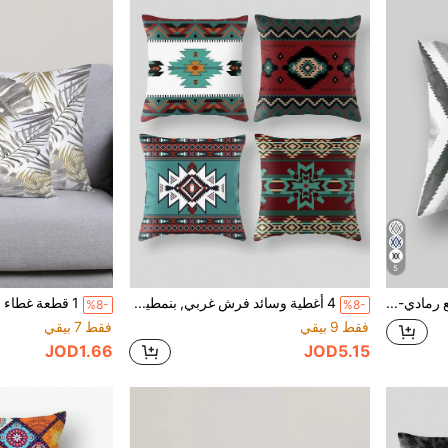
5
1 قطعة غطاء وسادة مربع رمادي-أسود-أبيض X-أخضر، طباعة رقمية، ديكور منزلي بسيط لأريكة المكتب، هدية سيارة، مسند رأس السرير، وسادة، غطاء وسادة لراحة المكتب
4 أغطية وسائد فرش غربي, بنمطية هندسية بلغة الجنوب الغربية ، زخرفية بلون التركواز الهمدي, مقاس 18*18 بوصة (بدون وسادة داخل), أغطية وسائد العيد متعددة الأحجام، مطبوعة وقابلة للغسل ، مصنوعة من البوليستر، مناسبة لتزيين الغرف المختلفة، داخلية وخارجية قابلة للغسل
%8-
%8-
فقط 9 بيقي
فقط 7 بيقي
JOD1.66
JOD5.15