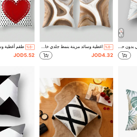
غطاء وسادة بنمط هندسي بدون حشو، غطاء وسادة رمي بوليستر حديث لديكور المنزل
اغطية وسائد مزينة بنمط جلدي خاكي مع نمط أسود وذهبي مجرد للأريكة والسرير والسيارة وديكور المنزل مع اغطية وسائد بمقاسات مختلفة طبع رقمي بأسلوب عصري وبسيط لاستخدامها في الأريكة والمكتب والديكور المنزلي. يمكن استخدامها كهدية للسيارة، اغطية وسائد رأس مطبوعة للفراش والأريكة ووسائد مسند السيارة في المكتب
%8-
%8-
JOD5.52
JOD4.32