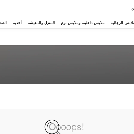
ن
Use up and down arrow keys to البحث الأخير and البحث والعثور. Press Enter to select.
لابس الرجالية
ملابس داخلية، وملابس نوم
المنزل والمعيشة
أحذية
الصح