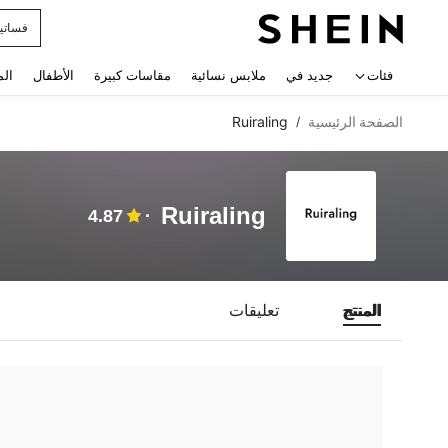
فساتي
 navigate search
فئات
جديد في
ملابس نسائية
مقاسات كبيرة
الأطفال
الم
الصفحة الرئيسية
Ruiraling
/
Ruiraling
4.87
المنتج
تعليقات