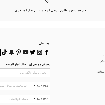
لا يوجد منتج متطابق. يرجى المحاولة عبر خيارات أخرى.
تابعنا على
ة
تلام
شتركي مع شي إن لتصلك أخبار الموضة
لنقاط
JO + 962
JO + 962