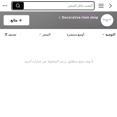
البحث داخل المتجر
Decorative item shop
متابع
التوصية
أوسع منتشرة
السعر
تصنيف
لا يوجد منتج متطابق. يرجى المحاولة عبر خيارات أخرى.