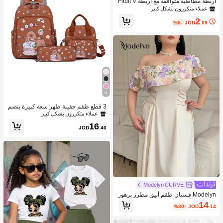
أربطة مطاطية متوافقة مع أربطة Fitbit V
ersa 2/أربطة Fitbit Versa 2 للسيدات/أرب
عملاء متكررون بشكل كبير
طة Fitbit Versa، مع إبزيم مغناطيسي، أر
2
بطة ساعة ذكية من نايلون ناعم ل- Fitbit
%5-
JOD
.09
Versa 2/Versa/Versa Lite/SE
4
3 قطع طقم حقيبة ظهر سعة كبيرة بتصم
يم كابيبارا الكرتوني الجميل، مناسبة للمد
عملاء متكررون بشكل كبير
رسة والتخرج ومناسبات متنوعة
16
JOD
.40
Modelyn CURVE
Modelyn فستان طقم أنيق مطرز بزهور
بخامة إضافية مع ياقة غير متماثلة الحجم
14
%30-
JOD
.14