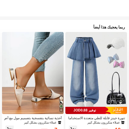
ربما يعجبك هذا أيضاً
توفير JOD0.88
6
تنورة جينز قابلة للطي متعددة الاستخداما
أحذية نسائية بنفسجية بتصميم مول مع أص
ت بتصميم قطعتين للبنات 1 قطعة
بع مدبب وكعب منخفض، أحذية من الجلد ا
عملاء متكررون بشكل كبير
عملاء متكررون بشكل كبير
لمدبوغ للحفلات الخارجية بتصميم أنيق وك