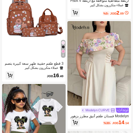
أربطة مطاطية متوافقة مع أربطة Fitbit V
ersa 2/أربطة Fitbit Versa 2 للسيدات/أرب
عملاء متكررون بشكل كبير
طة Fitbit Versa، مع إبزيم مغناطيسي، أر
2
بطة ساعة ذكية من نايلون ناعم ل- Fitbit
%5-
JOD
.09
Versa 2/Versa/Versa Lite/SE
4
3 قطع طقم حقيبة ظهر سعة كبيرة بتصم
يم كابيبارا الكرتوني الجميل، مناسبة للمد
عملاء متكررون بشكل كبير
رسة والتخرج ومناسبات متنوعة
16
JOD
.40
Modelyn CURVE
Modelyn فستان طقم أنيق مطرز بزهور
بخامة إضافية مع ياقة غير متماثلة الحجم
14
%30-
JOD
.14