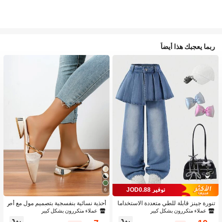
ربما يعجبك هذا أيضاً
توفير JOD0.88
6
تنورة جينز قابلة للطي متعددة الاستخداما
أحذية نسائية بنفسجية بتصميم مول مع أص
ت بتصميم قطعتين للبنات 1 قطعة
بع مدبب وكعب منخفض، أحذية من الجلد ا
عملاء متكررون بشكل كبير
عملاء متكررون بشكل كبير
لمدبوغ للحفلات الخارجية بتصميم أنيق وك