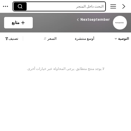
البحث داخل المتجر
Nextseptember
متابع
التوصية
أوسع منتشرة
السعر
تصنيف
لا يوجد منتج متطابق. يرجى المحاولة عبر خيارات أخرى.