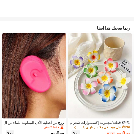
ربما يعجبك هذا أيضاً
8/4/1 قطعة/مجموعة إكسسوارات شعر ب
زوج من أغطية الأذن المقاومة للماء من ال
نقشة زهور استوائية، مشابك شعر بلومير
سيليكون لصبغ الشعر، أداة تصفيف الشع
فقط 2 بيقي
9# الأفضل مبيعا
في ملابس هاواي إكسسوارات
يا ملونة، مناسبة لعطلات الشاطئ والتص
ر في صالون الحلاقة
0
0
JOD
.90
%14-
JOD
.43