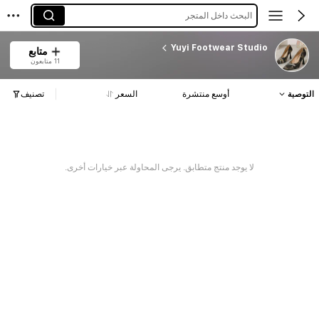
البحث داخل المتجر
Yuyi Footwear Studio
متابع
11 متابعون
التوصية
أوسع منتشرة
السعر
تصنيف
لا يوجد منتج متطابق. يرجى المحاولة عبر خيارات أخرى.