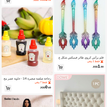
قلم برأس كروي طائر فينيكس شكل ع
شوائي قطعة واحدة
فقط 1 بيقي
1
JOD
.00
زجاجة صلصة صغيرة 1/4 - حاوية عصر مح
مولة للتوابل لصلصة الطماطم والزيت و
فقط 7 بيقي
صلصة الصويا والعسل - بلاستيك، مثالية ل
0
JOD
.60
غداء المكتب، حاوية بلاستيكية محمولة، أد
وات مطبخ للنزهات المكتبية