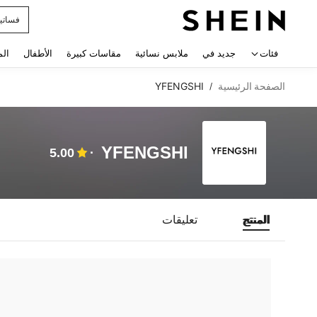
فساتي
 navigate search
فئات
جديد في
ملابس نسائية
مقاسات كبيرة
الأطفال
الم
الصفحة الرئيسية
YFENGSHI
/
YFENGSHI
5.00
المنتج
تعليقات