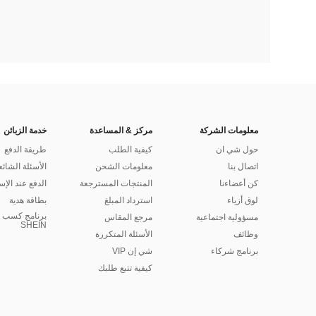
معلومات الشركة
مركز & المساعدة
خدمة الزبائن
حول شي ان
كيفية الطلب
طريقة الدفع
اتصال بنا
معلومات الشحن
الأسئلة الشائع
كن أعضاءنا
المنتجات المسترجعة
الدفع عند الإس
لوق أزياء
استرداد المبلغ
بطاقة هدية
برنامج كسب ا
مسؤولية اجتماعية
مرجع المقاس
SHEIN
وظائف
الأسئلة المتكررة
برنامج شركاء
شي إن VIP
كيفية تتبع طلبك