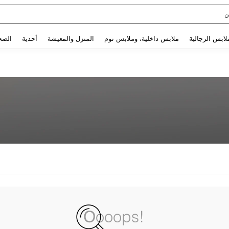
ن
Use up and down arrow keys to البحث الأخير and البحث والعثور. Press Enter to select.
لابس الرجالية
ملابس داخلية، وملابس نوم
المنزل والمعيشة
أحذية
الصح