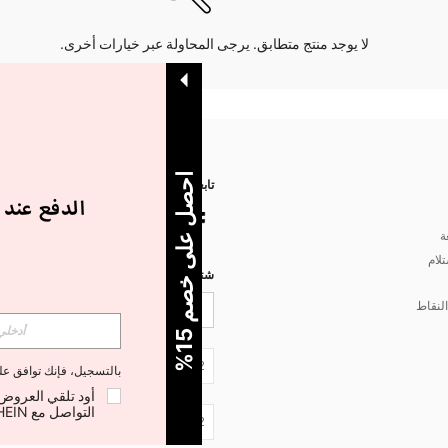
لا يوجد منتج متطابق. يرجى المحاولة عبر خيارات أخرى.
ا
%
تابعنا على
ة
تلام
شتركي مع شي إن لتصلك أخبار الموضة
لنقاط
5
ح
ص
ل
ع
ل
ى
خ
ص
م
1
JO + 962
بالتسجيل، فإنك توافق ع
التواصل مع SHEIN لإلغاء الاشتراك في أي وقت.
JO + 962