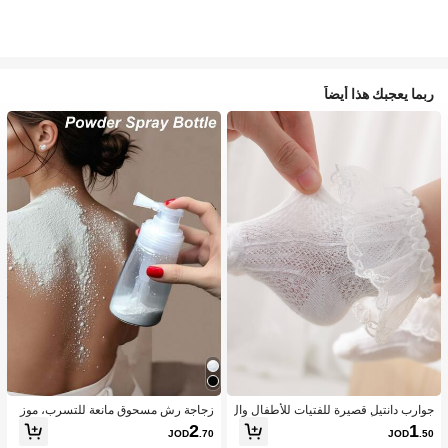
ربما يعجبك هذا أيضاً
جوارب دانتيل قصيرة للفتيات للأطفال وال
زجاجة رش مسحوق مانعة للتسرب، موز
رضع بنمط الأميرة اللطيفة، الخامة، مريح
ع مسحوق متعدد الاستخدامات، هزاز مس
2
1
JOD
.70
JOD
.50
ة ومتوفرة بتصميم دانتيل بأجنحة بيضاء و
حوق تالك منزلي محمول، حاوية قابلة لإعا