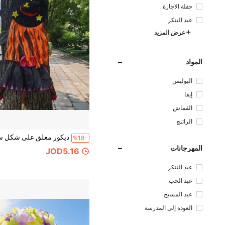
حفلة الاجازة
عيد التنكر
عرض المزيد
المواد
البوليس
تر
إيفا
القماش
الراتنج
%18-
المهرجانات
JOD5.16
عيد التنكر
عيد الحب
عيد المسيح
العودة إلى المدرسة