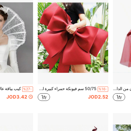
1 قطعة رداء خفيف الوزن من الدانتيل الأحمر ذو طبقتين، مناسب لزي هالوين، زي ساحرة، ملابس عرض مسرحي، زي مدرسي، إكسسوار كوسبلاي، زي عروس مصاصة الدماء
50/75 سم فيونكة حمراء كبيرة للديكور، مناسبة لتزيين المناسبات والأعياد والأعراس وحفلات عيد الميلاد وغيرها. مصنوعة من مادة EVA قابلة للانتفاخ، تأتي مع تعليمات التجميع
%27-
%16-
JOD3.42
JOD2.52