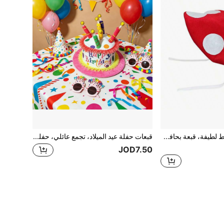
قبعة فطر بنقاط لطيفة، قبعة بحافة عريضة برباط باللون الأحمر والأبيض والبنفسجي، إكسسوار رأس مضحك لحفلات هالوين والتنكر والتصوير
قبعات حفلة عيد الميلاد، تجمع عائلي، حفلة، قبعات احتفال عيد الميلاد
JOD7.50