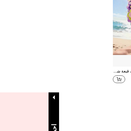
قبعة نسائية ملونة بزهور، قبعة شاطئ، قبعة سباحة، قبعة صيفية أساسية، بطراز هاواي
1
إجمالي 1 صفحة