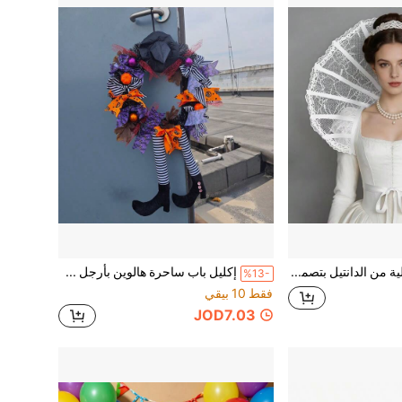
كيب بياقة عالية من الدانتيل بتصميم هيكل عظمي وشبكة عنكبوت على الطراز الفيكتوري القوطي، مناسب لإكسسوارات تنكر الهالوين وديكورات أزياء الحفلات الراقصة
إكليل باب ساحرة هالوين بأرجل طويلة مع شريط مطبوع وكرات ملونة، ديكور معلق على جدار الباب الأمامي للعطلات
%13-
فقط 10 بيقي
JOD7.03