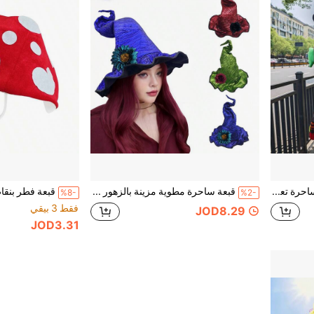
ديكور معلق على شكل ساحرة تعانق الشجرة لعيد الهالوين، دمية ساحرة مضحكة تتسلق لتزيين جذع الشجرة في الفناء، زينة مشهد مهرجان الأشباح للخارج
قبعة ساحرة مطوية مزينة بالزهور بطراز عتيق، متوفرة ب- 3 ألوان أخضر / أزرق / أحمر، قبعة ساحرة مدببة قابلة للثني، قبعة ساحرة مزينة بزهور قابلة للفصل، ضرورية لتنكر الهالوين
%8-
%2-
فقط 3 بيقي
JOD8.29
JOD3.31