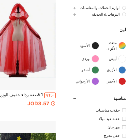
لوازم الحفلات والمناسبات
النزهات & الحديقة
لون
متعدد
الأسود
الألوان
أبيض
وردي
الأزرق
أخضر
الأحمر
الأرجواني
%15-
مناسبة
JOD3.57
حفلات مناسبات
حفلة عيد ميلاد
مهرجان
حفل تخرج