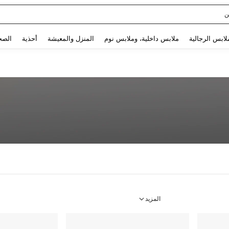
ن
Use up and down arrow keys to البحث الأخير and البحث والعثور. Press Enter to select.
لابس الرجالية
ملابس داخلية، وملابس نوم
المنزل والمعيشة
أحذية
الصح
المزيد