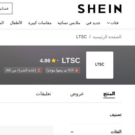
فساتي
 navigate search
فئات
جديد في
ملابس نسائية
مقاسات كبيرة
الأطفال
الم
الصفحة الرئيسية
LTSC
/
LTSC
4.86
919 تم بيعها مؤخرًا
إعادة الشراء من 366
المنتج
عروض
تعليقات
تصنيف
الفئات