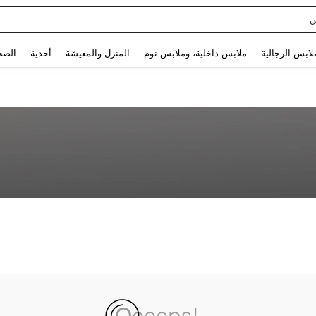
ن
Use up and down arrow keys to البحث الأخير and البحث والعثور. Press Enter to select.
لابس الرجالية
ملابس داخلية، وملابس نوم
المنزل والمعيشة
أحذية
الصح