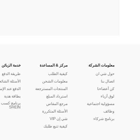
معلومات الشركة
مركز & المساعدة
خدمة الزبائن
حول شي ان
كيفية الطلب
طريقة الدفع
اتصال بنا
معلومات الشحن
الأسئلة الشائع
كن أعضاءنا
المنتجات المسترجعة
الدفع عند الإس
لوق أزياء
استرداد المبلغ
بطاقة هدية
برنامج كسب ا
مسؤولية اجتماعية
مرجع المقاس
SHEIN
وظائف
الأسئلة المتكررة
برنامج شركاء
شي إن VIP
كيفية تتبع طلبك