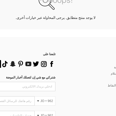
لا يوجد منتج متطابق. يرجى المحاولة عبر خيارات أخرى.
تابعنا على
ة
تلام
شتركي مع شي إن لتصلك أخبار الموضة
لنقاط
JO + 962
JO + 962