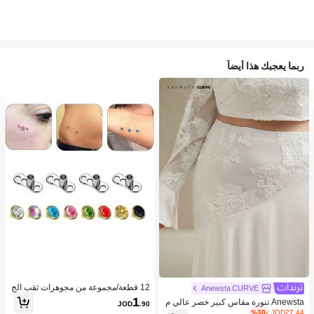
ربما يعجبك هذا أيضاً
12 قطعة/مجموعة من مجوهرات ثقب الج
Anewsta CURVE
سم من الفولاذ المقاوم للصدأ للنساء والر
1
Anewsta تنورة مقاس كبير خصر عالي م
JOD
.90
جال
طاطية بتصميم قطع أنيق مع تطريز ورقع
%30-
JOD27.44