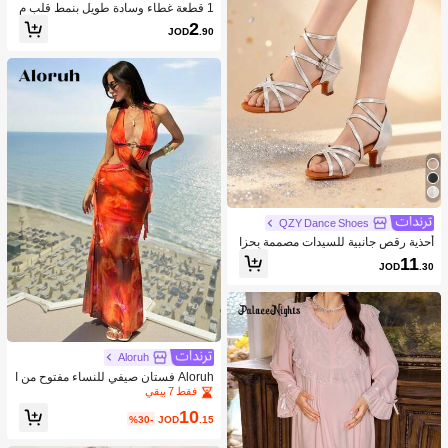
1 قطعة غطاء وسادة طويل بنمط قلب م
ن 100% بوليستر، مناسب لديكور السري
2
JOD
.90
ر (الحشو غير مشمول)
QZY Dance Shoes
أحذية رقص جانبية للسيدات مصممة بحزا
م الكاحل، أحذية رقص إسفين فضية أنيقة
11
JOD
.30
من الشبكة لرقصات السالسا وأداء الرق
ص الاستعراضي والتدريب
Aloruh
Aloruh فستان صيفي للنساء مفتوح من ا
لظهر وملتف عند الرقبة
فقط 7 بيقي
10
%30-
JOD
.15