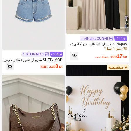
6
Al Najma CURVE
Al Najma فستان كاجوال بلون أحادي ذو
ياقة على شكل حرف V لحجم كبير للنسا
70+ يقول "جميل"
ء
SHEIN MOD
17
.00
JOD
بعد الكوبون
SHEIN MOD سروال قصير نسائي مرص
ع بالراين والخرز الزجاجي وباللون الجينز
8
%30-
JOD
.68