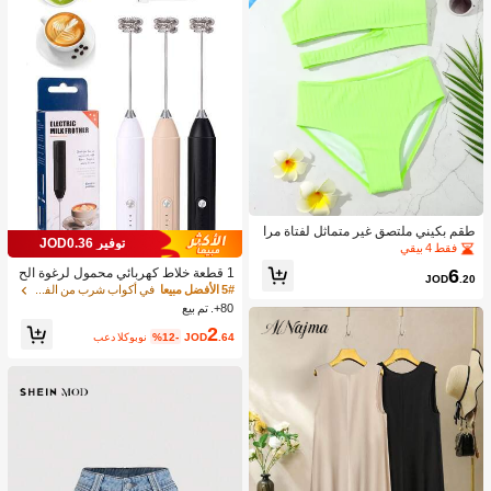
طقم بكيني ملتصق غير متماثل لفتاة مرا
توفير JOD0.36
هقة شاطئ صيفي
فقط 4 بيقي
6
1 قطعة خلاط كهربائي محمول لرغوة الح
JOD
.20
ليب، رغاية الحليب القابلة للشحن - شحن
5# الأفضل مبيعا
في أكواب شرب من الفولاذ المقاوم للصدأ جهاز رغوة ال
USB، 3 سرعات، خلاط حليب كهربائي ص
80+. تم بيع
غير، مناسب للقهوة/اللاتيه/الكابتشينو/الش
2
وكولاتة الساخنة/البيض
.64
JOD
%12-
بعد الكوبون