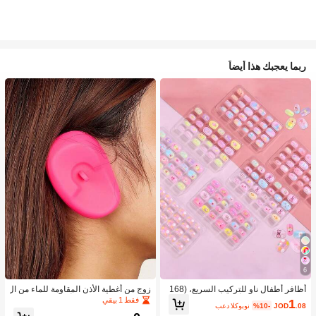
ربما يعجبك هذا أيضاً
6
أظافر أطفال ناو للتركيب السريع، (168
زوج من أغطية الأذن المقاومة للماء من ال
قطعة و 24 قطعة) أظافر صناعية مسبقة
سيليكون لصبغ الشعر، أداة تصفيف الشع
فقط 1 بيقي
1
.08
JOD
%10-
بعد الكوبون
اللصق للأطفال، مجموعة أظافر صناعية
ر في صالون الحلاقة