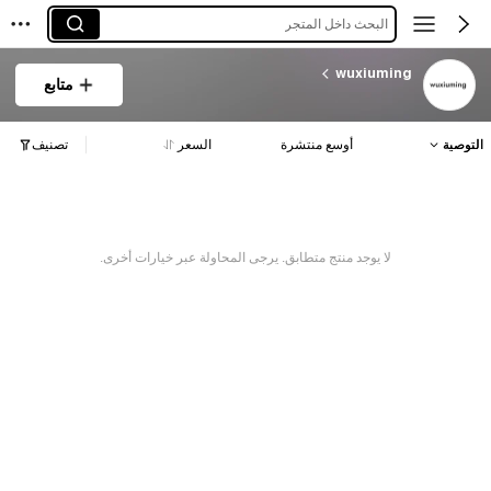
البحث داخل المتجر
wuxiuming
متابع
التوصية
أوسع منتشرة
السعر
تصنيف
لا يوجد منتج متطابق. يرجى المحاولة عبر خيارات أخرى.