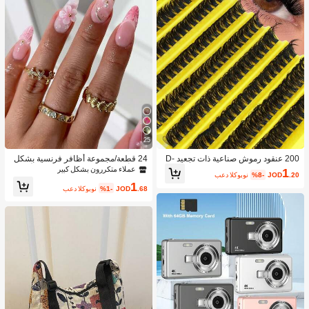
25
200 عنقود رموش صناعية ذات تجعيد D-
24 قطعة/مجموعة أظافر فرنسية بشكل
Curl فضفاضة لل- DIY، 80 عنقود رموش
اللوز أنيقة مزينة بتصميمات ثلاثية الأبعاد لل
عملاء متكررون بشكل كبير
1
.20
JOD
%8-
بعد الكوبون
ذات تجعيد D-Curl بدرجة 0.07 مم وبطو
صدف والقطرات المائية والفراشات والأز
1
ل مختلط من 8-16 مم، رموش امتداد طبي
هار، مع 1 قطعة جيلي جل و 1 قطعة مبرد
.68
JOD
%1-
بعد الكوبون
عية كثيفة وطويلة، رموش فردية ملتوية، ر
أظافر، مظهر رومانسي وحلو للارتداء اليو
موش رفيعة وطويلة، رموش ممتدة كالكر
مي والمناسبات، مستلزمات الأظافر
تون، مناسبة للمبتدئين للاستخدام في المن
زل. 200 عنقود رموش صناعية كثيفة جدًا،
200 عنقود رموش بسعة كبيرة، عناقيد ر
موش، رموش فردية، رموش صناعية