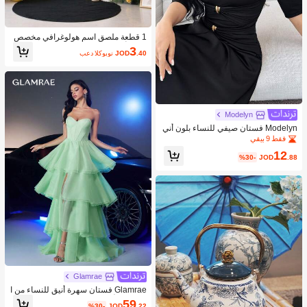
1 قطعة ملصق اسم هولوغرافي مخصص
لهدايا أعياد الميلاد والذكرى السنوية والزف
3
.40
JOD
بعد الكوبون
اف، ملصق مرآة DIY، ملصق هدية بخط يد
وي مصنوع يدويًا للزجاج والكوب والبالون
الملفوف، أنشطة فنية للطلاب، ديكور بضا
ئع الزفاف
Modelyn
Modelyn فستان صيفي للنساء بلون أني
ق مفتوح الكتف
فقط 9 بيقي
12
%30-
JOD
.88
Glamrae
Glamrae فستان سهرة أنيق للنساء من ا
لساتان الأخضر الداكن الوردي بتصميم رق
59
%30-
JOD
.22