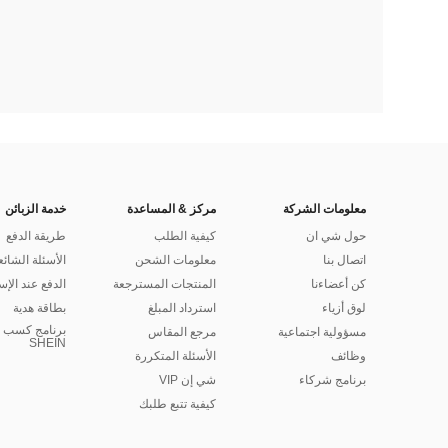
معلومات الشركة
مركز & المساعدة
خدمة الزبائن
حول شي ان
كيفية الطلب
طريقة الدفع
اتصال بنا
معلومات الشحن
الأسئلة الشائع
كن أعضاءنا
المنتجات المسترجعة
الدفع عند الإس
لوق أزياء
استرداد المبلغ
بطاقة هدية
برنامج كسب ا
مسؤولية اجتماعية
مرجع المقاس
SHEIN
وظائف
الأسئلة المتكررة
برنامج شركاء
شي إن VIP
كيفية تتبع طلبك