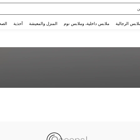
ن
Use up and down arrow keys to البحث الأخير and البحث والعثور. Press Enter to select.
لابس الرجالية
ملابس داخلية، وملابس نوم
المنزل والمعيشة
أحذية
الصح