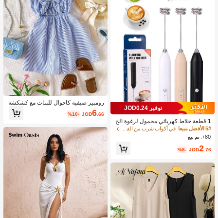
رومبير صيفية كاجوال للبنات مع كشكشة
توفير JOD0.24
وربطة عقدة وخطوط، مناسبة للعطلات ال
6
%10-
JOD
.66
صيفية والشاطئ
1 قطعة خلاط كهربائي محمول لرغوة الح
ليب، رغاية الحليب القابلة للشحن - شحن
5# الأفضل مبيعا
في أكواب شرب من الفولاذ المقاوم للصدأ جهاز رغوة ال
USB، 3 سرعات، خلاط حليب كهربائي ص
80+. تم بيع
غير، مناسب للقهوة/اللاتيه/الكابتشينو/الش
2
وكولاتة الساخنة/البيض
%8-
JOD
.76