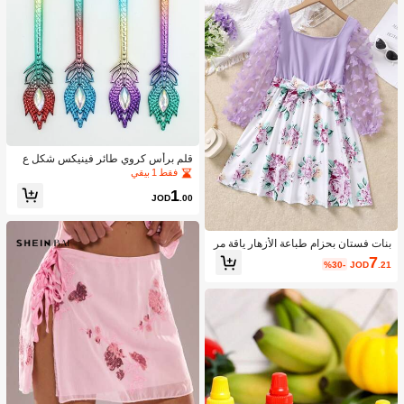
قلم برأس كروي طائر فينيكس شكل ع
شوائي قطعة واحدة
فقط 1 بيقي
1
JOD
.00
بنات فستان بحزام طباعة الأزهار ياقة مر
بع فراشة مزين
7
%30-
JOD
.21