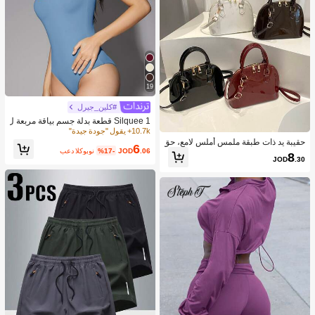
19
#كلين_جيرل
Silquee 1 قطعة بدلة جسم بياقة مربعة ل
ون سادة
10.7k+ يقول "جودة جيدة"
حقيبة يد ذات طبقة ملمس أملس لامع، حق
6
.06
JOD
%17-
بعد الكوبون
يبة كروس بسيطة للنساء للتنقل اليومي
8
JOD
.30