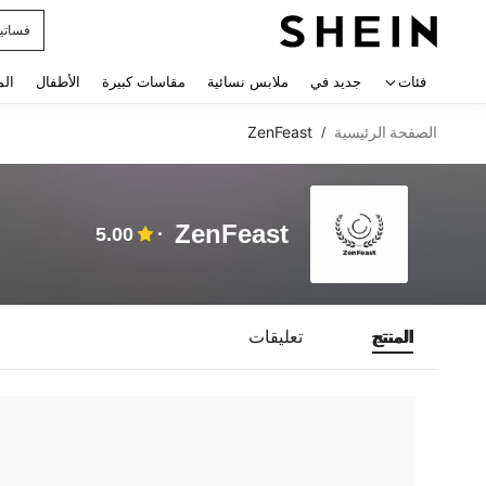
فساتي
 navigate search
فئات
جديد في
ملابس نسائية
مقاسات كبيرة
الأطفال
الم
الصفحة الرئيسية
ZenFeast
/
ZenFeast
5.00
المنتج
تعليقات