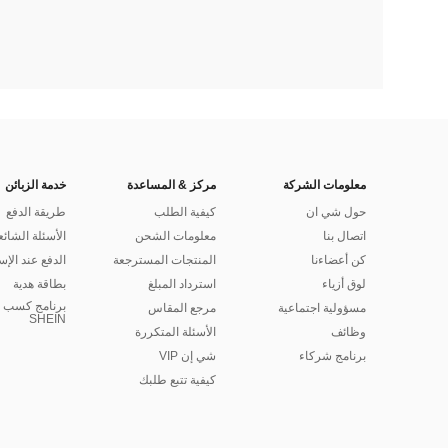
معلومات الشركة
مركز & المساعدة
خدمة الزبائن
حول شي ان
كيفية الطلب
طريقة الدفع
اتصال بنا
معلومات الشحن
الأسئلة الشائع
كن أعضاءنا
المنتجات المسترجعة
الدفع عند الإس
لوق أزياء
استرداد المبلغ
بطاقة هدية
برنامج كسب ا
مسؤولية اجتماعية
مرجع المقاس
SHEIN
وظائف
الأسئلة المتكررة
برنامج شركاء
شي إن VIP
كيفية تتبع طلبك