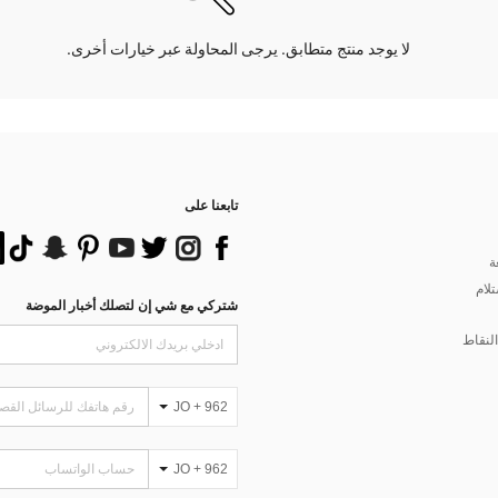
لا يوجد منتج متطابق. يرجى المحاولة عبر خيارات أخرى.
تابعنا على
ة
تلام
شتركي مع شي إن لتصلك أخبار الموضة
لنقاط
JO + 962
JO + 962