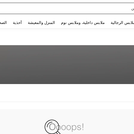
ن
Use up and down arrow keys to البحث الأخير and البحث والعثور. Press Enter to select.
لابس الرجالية
ملابس داخلية، وملابس نوم
المنزل والمعيشة
أحذية
الصح