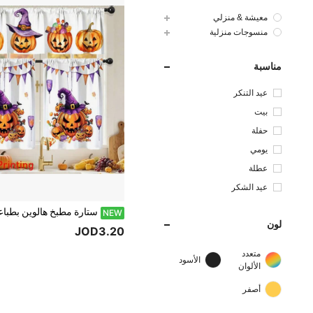
معيشة & منزلي
منسوجات منزلية
مناسبة
عيد التنكر
بيت
حفلة
يومي
عطلة
عيد الشكر
NEW
لون
JOD3.20
متعدد
الأسود
الألوان
أصفر