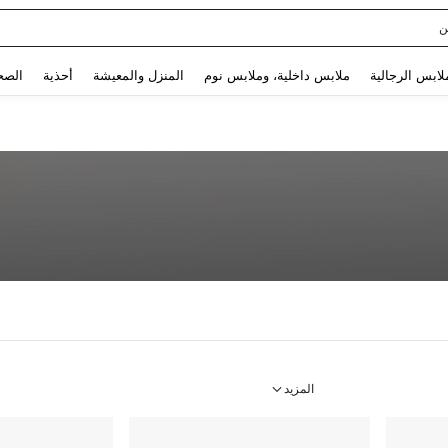
Use up and down arrow keys to البحث الأخير and البحث والعثور. Press Enter to select.
لابس الرجالية
ملابس داخلية، وملابس نوم
المنزل والمعيشة
أحذية
الصح
المزيد