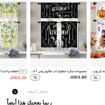
ستارة مطبخ هالوين بطباعة كرتونية مسطحة 2D لقبعة ساحرة وفانوس جاك والحلويات وأعلام الزينة، جيب للقضيب، 1 قطعة ستارة علوية للنافذة أو 2 قطعة ستائر مقسمة قصيرة للمقهى، ديكور منزلي لطيف لعطلة الخريف بطراز ريفي للمطبخ والنافذة، قابلة للغسل في الغسالة
مجموعة ستارة مطبخ ذات طابع ريفي 1 قطعة/2 قطعة، ستارة مطبخ ريفية بجيب للعصا، ستارة كافيه، ستارة لغرفة المعيشة والمكتب والنوم، ديكور منزلي
%3-
JOD3.90
JOD3.20
1
إجمالي 1 صفحة
ربما يعجبك هذا أيضاً