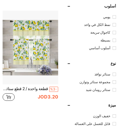
أسلوب
يومي
نمط الكل في واحد
كاجوال-مريحة
بسيطة
أسلوب أساسي
نوع
ستائر نوافذ
مجموعة ستائر وتوازن
قطعة واحدة / 2 قطع ستائر زخرفية صغيرة مطبوع عليها ليمون أصفر طازج بطراز بسيط من البوليستر ذات جيوب للعصا، مجموعة ستائر الشرفة بمقاسات 52 بوصة * 18 بوصة، 26 بوصة * 36 بوصة، بموضوع الفاكهة لأربعة فصول، ديكور للمطبخ والصالة والمكتب والنوم
%3-
ستائر رومان شيد
JOD3.20
ميزة
خفيف الوزن
قابل للغسل على الغسالة