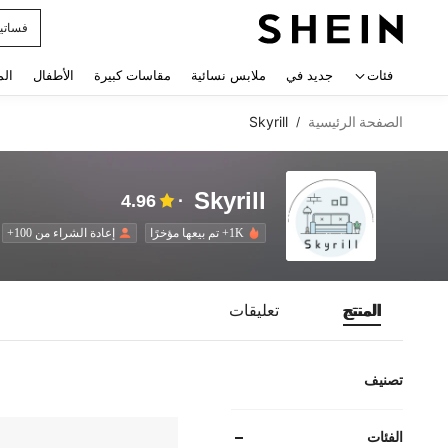
فستان
 navigate search
فئات
جديد في
ملابس نسائية
مقاسات كبيرة
الأطفال
الم
الصفحة الرئيسية
Skyrill
/
Skyrill
4.96
1K+ تم بيعها مؤخرًا
إعادة الشراء من 100+
المنتج
تعليقات
تصنيف
الفئات