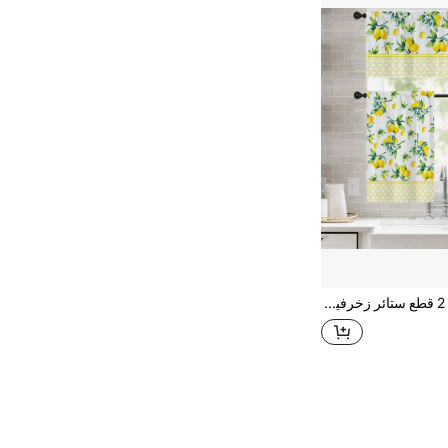
قطعة واحدة / 2 قطع ستائر زخرفية صغيرة مطبوع عليها ليمون أصفر طازج بطراز بسيط من البوليستر ذات جيوب للعصا، مجموعة ستائر الشرفة بمقاسات 52 بوصة * 18 بوصة، 26 بوصة * 36 بوصة، بموضوع الفاكهة لأربعة فصول، ديكور للمطبخ والصالة والمكتب والنوم