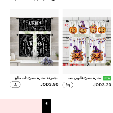
ستارة مطبخ هالوين بطباعة كرتونية مسطحة 2D لقبعة ساحرة وفانوس جاك والحلويات وأعلام الزينة، جيب للقضيب، 1 قطعة ستارة علوية للنافذة أو 2 قطعة ستائر مقسمة قصيرة للمقهى، ديكور منزلي لطيف لعطلة الخريف بطراز ريفي للمطبخ والنافذة، قابلة للغسل في الغسالة
مجموعة ستارة مطبخ ذات طابع ريفي 1 قطعة/2 قطعة، ستارة مطبخ ريفية بجيب للعصا، ستارة كافيه، ستارة لغرفة المعيشة والمكتب والنوم، ديكور منزلي
NEW
JOD3.90
JOD3.20