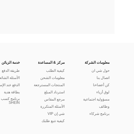
معلومات الشركة
مركز & المساعدة
خدمة الزبائن
حول شي ان
كيفية الطلب
طريقة الدفع
اتصال بنا
معلومات الشحن
الأسئلة الشائع
كن أعضاءنا
المنتجات المسترجعة
الدفع عند الإس
لوق أزياء
استرداد المبلغ
بطاقة هدية
برنامج كسب ا
مسؤولية اجتماعية
مرجع المقاس
SHEIN
وظائف
الأسئلة المتكررة
برنامج شركاء
شي إن VIP
كيفية تتبع طلبك