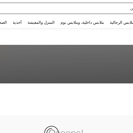
ن
Use up and down arrow keys to البحث الأخير and البحث والعثور. Press Enter to select.
لابس الرجالية
ملابس داخلية، وملابس نوم
المنزل والمعيشة
أحذية
الصح