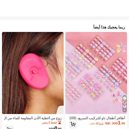
ربما يعجبك هذا أيضاً
6
أظافر أطفال ناو للتركيب السريع، (168
زوج من أغطية الأذن المقاومة للماء من ال
1
قطعة و 24 قطعة) أظافر صناعية مسبقة
سيليكون لصبغ الشعر، أداة تصفيف الشع
فقط 2 بيقي
.09
JOD
%9-
بعد الكوبون
اللصق للأطفال، مجموعة أظافر صناعية
ر في صالون الحلاقة
0
JOD
.90