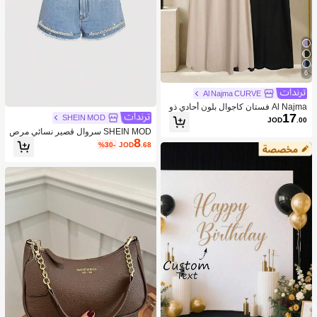
6
Al Najma CURVE
Al Najma فستان كاجوال بلون أحادي ذو
17
ياقة على شكل حرف V لحجم كبير للنسا
SHEIN MOD
JOD
.00
ء
SHEIN MOD سروال قصير نسائي مرص
8
ع بالراين والخرز الزجاجي وباللون الجينز
%30-
JOD
.68