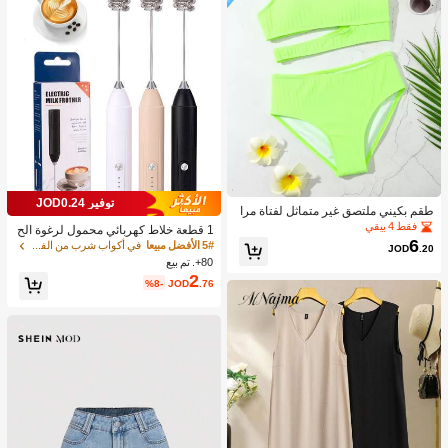
توفير JOD0.24
طقم بكيني ملتصق غير متماثل لفتاة مرا
هقة شاطئ صيفي
فقط 4 بيقي
1 قطعة خلاط كهربائي محمول لرغوة الح
6
ليب، رغاية الحليب القابلة للشحن - شحن
5# الأفضل مبيعا
في أكواب شرب من الفولاذ المقاوم للصدأ جهاز رغوة ال
JOD
.20
USB، 3 سرعات، خلاط حليب كهربائي ص
80+. تم بيع
غير، مناسب للقهوة/اللاتيه/الكابتشينو/الش
2
%8-
JOD
.76
وكولاتة الساخنة/البيض