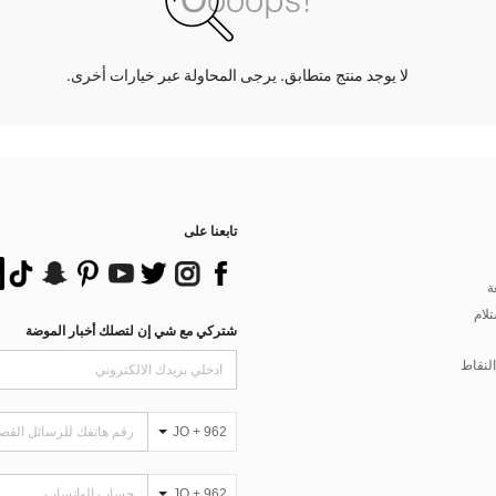
لا يوجد منتج متطابق. يرجى المحاولة عبر خيارات أخرى.
تابعنا على
ة
تلام
شتركي مع شي إن لتصلك أخبار الموضة
لنقاط
JO + 962
JO + 962