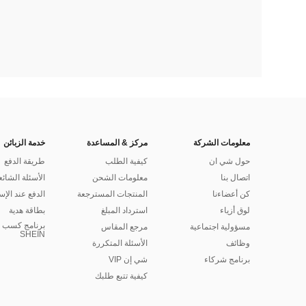
معلومات الشركة
مركز & المساعدة
خدمة الزبائن
حول شي ان
كيفية الطلب
طريقة الدفع
اتصال بنا
معلومات الشحن
الأسئلة الشائع
كن أعضاءنا
المنتجات المسترجعة
الدفع عند الإس
لوق أزياء
استرداد المبلغ
بطاقة هدية
برنامج كسب ا
مسؤولية اجتماعية
مرجع المقاس
SHEIN
وظائف
الأسئلة المتكررة
برنامج شركاء
شي إن VIP
كيفية تتبع طلبك