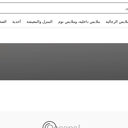
ن
Use up and down arrow keys to البحث الأخير and البحث والعثور. Press Enter to select.
لابس الرجالية
ملابس داخلية، وملابس نوم
المنزل والمعيشة
أحذية
الصح