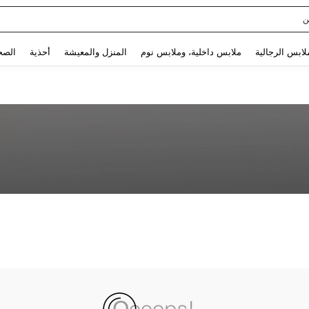
ن
Use up and down arrow keys to البحث الأخير and البحث والعثور. Press Enter to select.
لابس الرجالية
ملابس داخلية، وملابس نوم
المنزل والمعيشة
أحذية
الصح