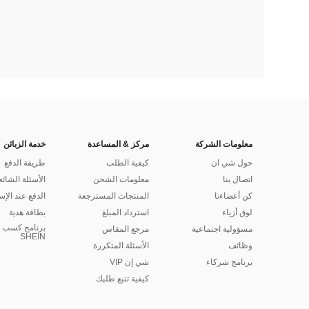
معلومات الشركة
مركز & المساعدة
خدمة الزبائن
حول شي ان
كيفية الطلب
طريقة الدفع
اتصال بنا
معلومات الشحن
الأسئلة الشائع
كن أعضاءنا
المنتجات المسترجعة
الدفع عند الإس
لوق أزياء
استرداد المبلغ
بطاقة هدية
برنامج كسب ا
مسؤولية اجتماعية
مرجع المقاس
SHEIN
وظائف
الأسئلة المتكررة
برنامج شركاء
شي إن VIP
كيفية تتبع طلبك