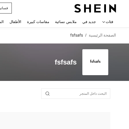
فساتي
 navigate search
فئات
جديد في
ملابس نسائية
مقاسات كبيرة
الأطفال
الم
الصفحة الرئيسية
fsfsafs
/
fsfsafs