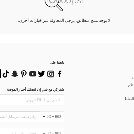
لا يوجد منتج متطابق. يرجى المحاولة عبر خيارات أخرى.
تابعنا على
ة
تلام
شتركي مع شي إن لتصلك أخبار الموضة
لنقاط
JO + 962
JO + 962