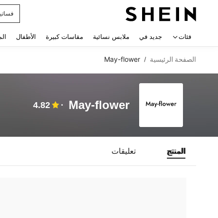
فساتي
 navigate search
فئات
جديد في
ملابس نسائية
مقاسات كبيرة
الأطفال
الم
الصفحة الرئيسية
May-flower
/
May-flower
4.82
المنتج
تعليقات