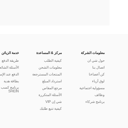
معلومات الشركة
مركز & المساعدة
خدمة الزبائن
حول شي ان
كيفية الطلب
طريقة الدفع
اتصال بنا
معلومات الشحن
الأسئلة الشائع
كن أعضاءنا
المنتجات المسترجعة
الدفع عند الإس
لوق أزياء
استرداد المبلغ
بطاقة هدية
برنامج كسب ا
مسؤولية اجتماعية
مرجع المقاس
SHEIN
وظائف
الأسئلة المتكررة
برنامج شركاء
شي إن VIP
كيفية تتبع طلبك