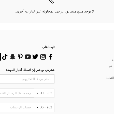
لا يوجد منتج متطابق. يرجى المحاولة عبر خيارات أخرى.
تابعنا على
ة
تلام
شتركي مع شي إن لتصلك أخبار الموضة
لنقاط
JO + 962
JO + 962