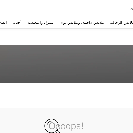
ن
Use up and down arrow keys to البحث الأخير and البحث والعثور. Press Enter to select.
لابس الرجالية
ملابس داخلية، وملابس نوم
المنزل والمعيشة
أحذية
الصح