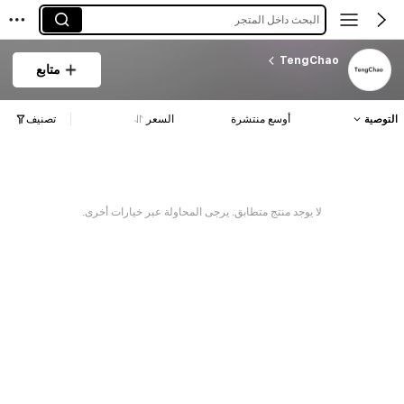
البحث داخل المتجر
TengChao
متابع
التوصية
أوسع منتشرة
السعر
تصنيف
لا يوجد منتج متطابق. يرجى المحاولة عبر خيارات أخرى.