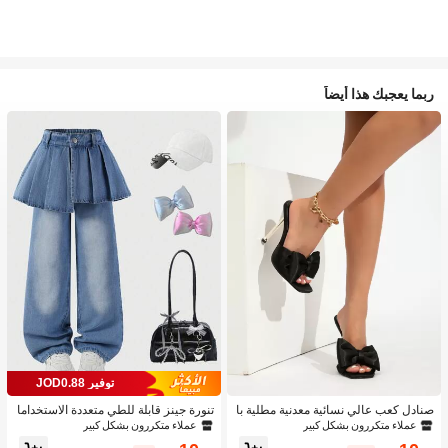
ربما يعجبك هذا أيضاً
توفير JOD0.88
صنادل كعب عالي نسائية معدنية مطلية با
تنورة جينز قابلة للطي متعددة الاستخداما
لكهرباء، صنادل كعب عالي ذات بريق وط
ت بتصميم قطعتين للبنات 1 قطعة
عملاء متكررون بشكل كبير
عملاء متكررون بشكل كبير
راز رجعي للحفلات الصيفية، صنادل كعب