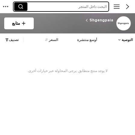
البحث داخل المتجر
Shgengpaia
متابع
التوصية
أوسع منتشرة
السعر
تصنيف
لا يوجد منتج متطابق. يرجى المحاولة عبر خيارات أخرى.