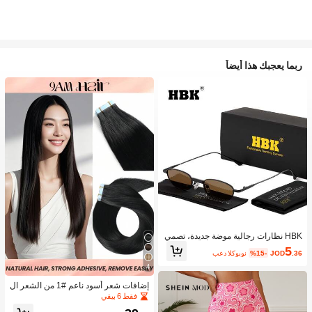
ربما يعجبك هذا أيضاً
HBK نظارات رجالية موضة جديدة، تصمي
م إطار صغير بيضاوي، إكسسوار يومي، د
5
.36
JOD
%15-
بعد الكوبون
عامة تصوير، هدية عيد ميلاد، تغليف كامل
4
إضافات شعر أسود ناعم #1 من الشعر ال
بشري لاصقة, امتدادات شعر حقيقية من ال
فقط 6 بيقي
شعر البشري الرمي، شعر بشري غير مرئ