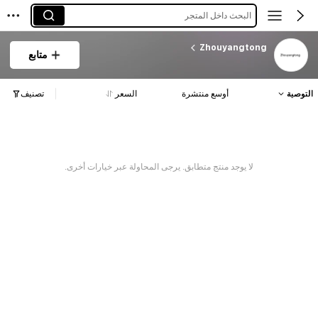
البحث داخل المتجر
Zhouyangtong
متابع
التوصية
أوسع منتشرة
السعر
تصنيف
لا يوجد منتج متطابق. يرجى المحاولة عبر خيارات أخرى.