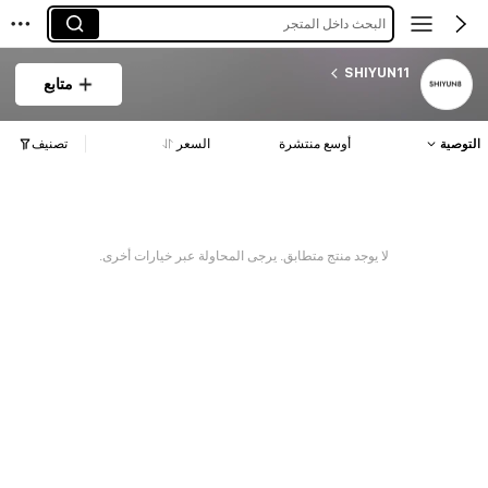
البحث داخل المتجر
SHIYUN11
متابع
التوصية
أوسع منتشرة
السعر
تصنيف
لا يوجد منتج متطابق. يرجى المحاولة عبر خيارات أخرى.