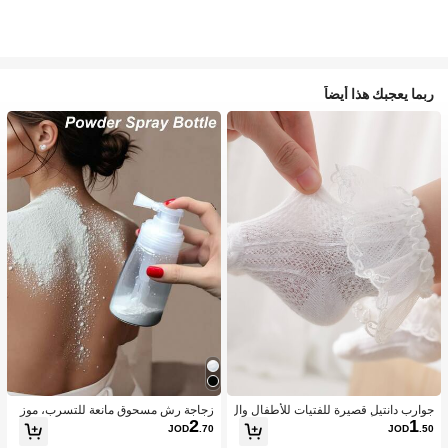
ربما يعجبك هذا أيضاً
جوارب دانتيل قصيرة للفتيات للأطفال وال
زجاجة رش مسحوق مانعة للتسرب، موز
2
1
رضع بنمط الأميرة اللطيفة، الخامة، مريح
ع مسحوق متعدد الاستخدامات، هزاز مس
JOD
.70
JOD
.50
ة ومتوفرة بتصميم دانتيل بأجنحة بيضاء و
حوق تالك منزلي محمول، حاوية قابلة لإعا