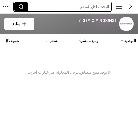
البحث داخل المتجر
GZYIQIYINGXINXI
متابع
التوصية
أوسع منتشرة
السعر
تصنيف
لا يوجد منتج متطابق. يرجى المحاولة عبر خيارات أخرى.