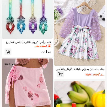
| تصميم كلاسيكي | مرن
قلم برأس كروي طائر فينيكس شكل ع
شوائي قطعة واحدة
فقط 1 بيقي
1
JOD
.00
بنات فستان بحزام طباعة الأزهار ياقة مر
بع فراشة مزين
7
%30-
JOD
.21