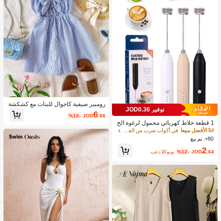
رومبير صيفية كاجوال للبنات مع كشكشة
توفير JOD0.36
وربطة عقدة وخطوط، مناسبة للعطلات ال
6
%10-
JOD
.66
صيفية والشاطئ
1 قطعة خلاط كهربائي محمول لرغوة الح
ليب، رغاية الحليب القابلة للشحن - شحن
5# الأفضل مبيعا
في أكواب شرب من الفولاذ المقاوم للصدأ جهاز رغوة ال
USB، 3 سرعات، خلاط حليب كهربائي ص
80+. تم بيع
غير، مناسب للقهوة/اللاتيه/الكابتشينو/الش
2
وكولاتة الساخنة/البيض
.64
JOD
%12-
بعد الكوبون